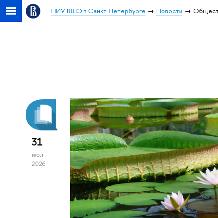
НИУ ВШЭ в Санкт-Петербурге
Новости
Общест
31
июл
2026