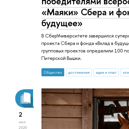
победителями всеро
«Маяки» Сбера и фо
будущее»
В СберУниверситете завершился супер
проекта Сбера и фонда «Вклад в будущ
групповых проектов определили 100 по
Питерской Вышки.
Общество
достижения
идеи и опыт
кон
2
июл
2026