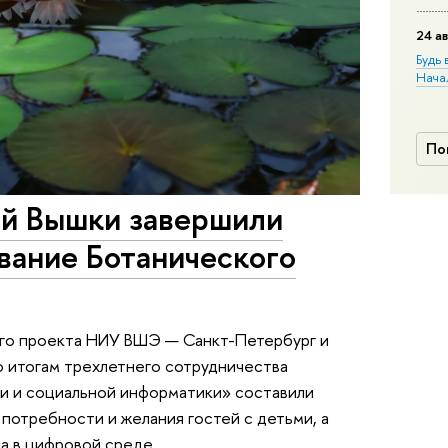
24 ав
Будь 
Нача
По
й Вышки завершили
вание Ботанического
го проекта НИУ ВШЭ — Санкт-Петербург и
о итогам трехлетнего сотрудничества
и и социальной информатики» составили
 потребности и желания гостей с детьми, а
да в цифровой среде.