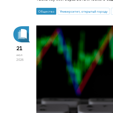
Общество
Университет, открытый городу
21
июл
2026