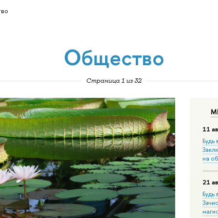
во
Общество
Страница 1 из 32
М
11 ав
Будь 
Закл
на о
21 ав
Будь 
Зачи
маги