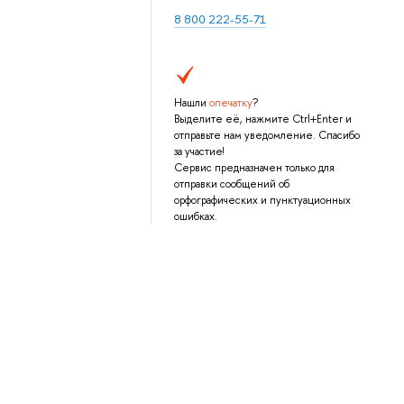
8 800 222-55-71
Нашли
опечатку
?
Выделите её, нажмите Ctrl+Enter и
отправьте нам уведомление. Спасибо
за участие!
Сервис предназначен только для
отправки сообщений об
орфографических и пунктуационных
ошибках.