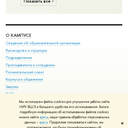
Показать все
О КАМПУСЕ
ОБ
Сведения об образовательной организации
Мер
Руководство и структура
Мер
Подразделения
Дов
Преподаватели и сотрудники
Ол
Попечительский совет
При
Корпуса и общежития
При
Закупки
Ди
ВШЭ для студентов с ограниченными возможностями
До
здоровья и инвалидностью
Ас
Мы используем файлы cookies для улучшения работы сайта
Версия для слабовидящих
НИУ ВШЭ и большего удобства его использования. Более
Обр
подробную информацию об использовании файлов cookies
Единая платежная страница
можно найти
здесь
, наши правила обработки персональных
данных –
здесь
. Продолжая пользоваться сайтом, вы
✖
Редактору
подтверждаете, что были проинформированы об