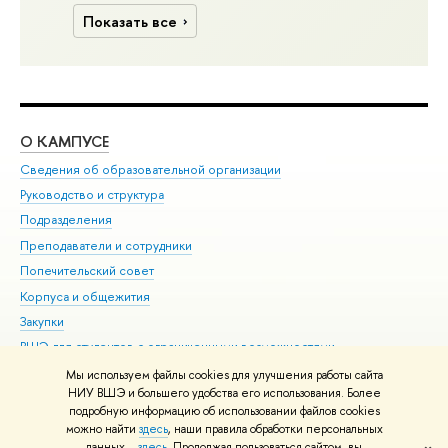
Показать все
О КАМПУСЕ
ОБ
Сведения об образовательной организации
Мер
Руководство и структура
Мер
Подразделения
Дов
Преподаватели и сотрудники
Ол
Попечительский совет
При
Корпуса и общежития
При
Закупки
Ди
ВШЭ для студентов с ограниченными возможностями
До
здоровья и инвалидностью
Ас
Мы используем файлы cookies для улучшения работы сайта
Версия для слабовидящих
НИУ ВШЭ и большего удобства его использования. Более
Обр
подробную информацию об использовании файлов cookies
Единая платежная страница
можно найти
здесь
, наши правила обработки персональных
данных –
здесь
. Продолжая пользоваться сайтом, вы