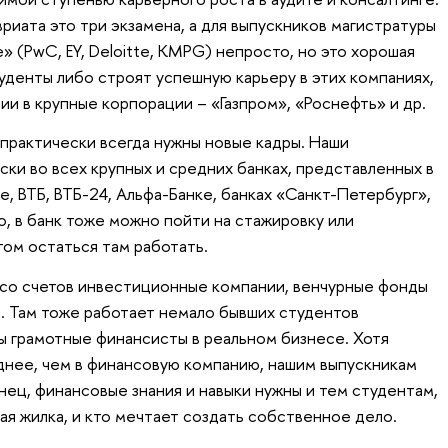
риата это три экзамена, а для выпускников магистратуры
е» (PwC, EY, Deloitte, KMPG) непросто, но это хорошая
уденты либо строят успешную карьеру в этих компаниях,
и в крупные корпорации – «Газпром», «Роснефть» и др.
 практически всегда нужны новые кадры. Наши
ки во всех крупных и средних банках, представленных в
, ВТБ, ВТБ-24, Альфа-Банке, банках «Санкт-Петербург»,
ло, в банк тоже можно пойти на стажировку или
том остаться там работать.
 со счетов инвестиционные компании, венчурные фонды
. Там тоже работает немало бывших студентов
ы грамотные финансисты в реальном бизнесе. Хотя
уднее, чем в финансовую компанию, нашим выпускникам
конец, финансовые знания и навыки нужны и тем студентам,
ая жилка, и кто мечтает создать собственное дело.