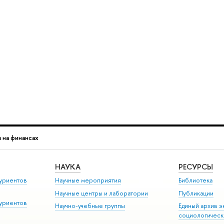
 на финансах
НАУКА
РЕСУРСЫ
уриентов
Научные мероприятия
Библиотека
Научные центры и лаборатории
Публикации
уриентов
Научно-учебные группы
Единый архив э
социологическ