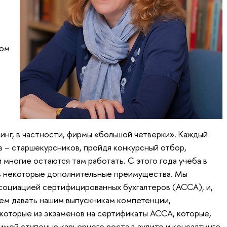
том
тинг, в частности, фирмы «большой четверки». Каждый
в – старшекурсников, пройдя конкурсный отбор,
и многие остаются там работать. С этого года учеба в
ь некоторые дополнительные преимущества. Мы
социацией сертифицированных бухгалтеров (АССА), и,
дем давать нашим выпускникам компетенции,
которые из экзаменов на сертификаты АССА, которые,
имой ступенью карьерного роста в аудите и консалтинге.