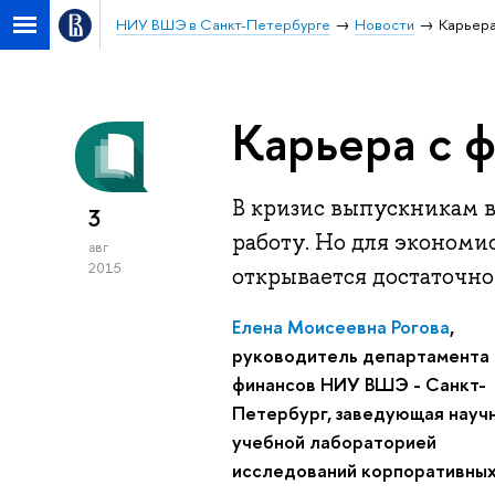
НИУ ВШЭ в Санкт-Петербурге
Новости
Карьера
Карьера с 
В кризис выпускникам в
3
работу. Но для эконом
авг
2015
открывается достаточно
Елена Моисеевна Рогова
,
руководитель департамента
финансов НИУ ВШЭ - Санкт-
Петербург, заведующая науч
учебной лабораторией
исследований корпоративны