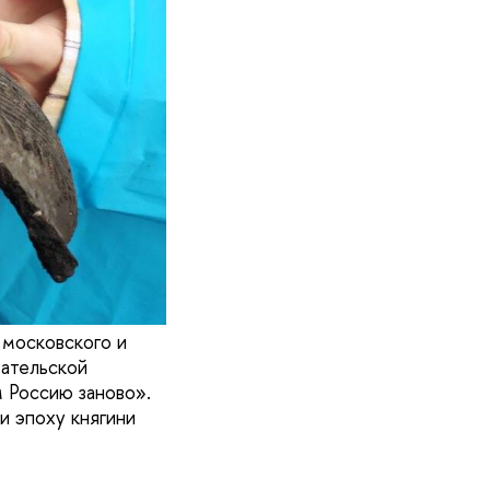
 московского и
вательской
 Россию заново».
и эпоху княгини