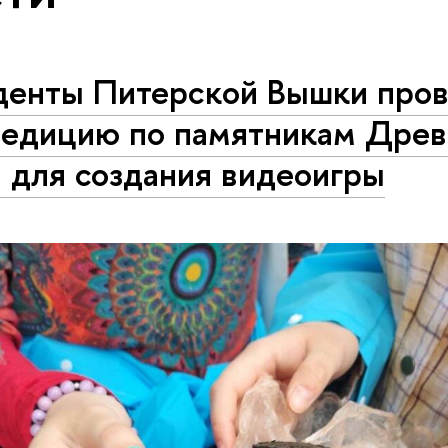
денты Питерской Вышки про
педицию по памятникам Древ
 для создания видеоигры