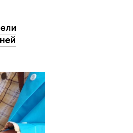
вели
ней