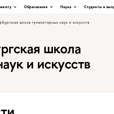
риенту
Образование
Наука
Студенты и вып
рбургская школа гуманитарных наук и искусств
ргская школа
аук и искусств
ти