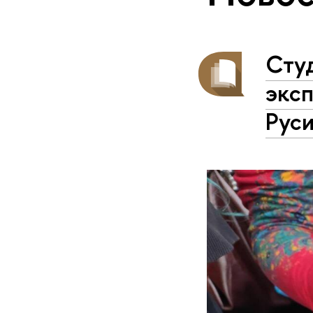
Сту
экс
Руси