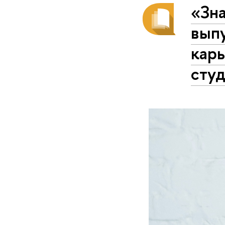
«Зна
вып
карь
студ