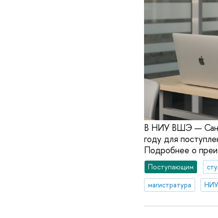
В НИУ ВШЭ — Санк
году для поступле
Подробнее о преим
Поступающим
ст
магистратура
НИУ