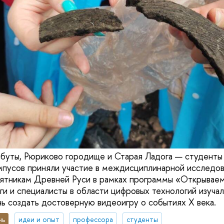
ыбуты, Рюриково городище и Старая Ладога — студенты
мпусов приняли участие в междисциплинарной исследо
ятникам Древней Руси в рамках программы «Открываем
ги и специалисты в области цифровых технологий изучал
чь создать достоверную видеоигру о событиях X века.
нь
идеи и опыт
профессора
студенты