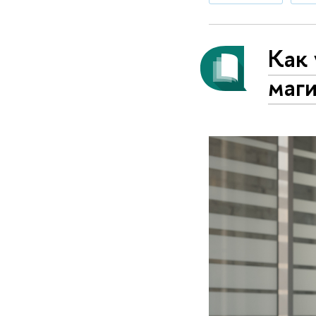
Как 
маг