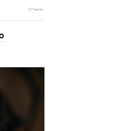
27 июля
ю