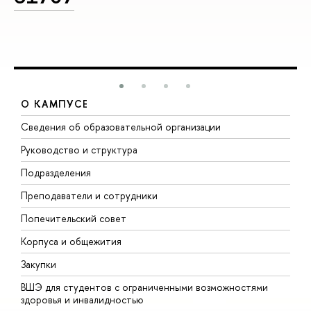
О КАМПУСЕ
Сведения об образовательной организации
М
Руководство и структура
М
Подразделения
Д
Преподаватели и сотрудники
О
Попечительский совет
П
Корпуса и общежития
П
Закупки
Д
ВШЭ для студентов с ограниченными возможностями
Д
здоровья и инвалидностью
А