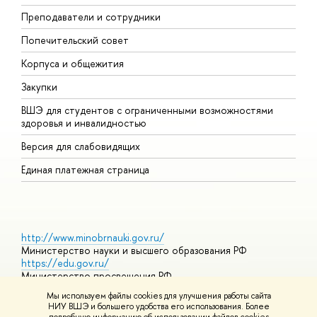
Преподаватели и сотрудники
О
Попечительский совет
П
Корпуса и общежития
П
Закупки
Д
ВШЭ для студентов с ограниченными возможностями
Д
здоровья и инвалидностью
А
Версия для слабовидящих
О
Единая платежная страница
http://www.minobrnauki.gov.ru/
Министерство науки и высшего образования РФ
https://edu.gov.ru/
Министерство просвещения РФ
https://elearning.hse.ru/mooc
Мы используем файлы cookies для улучшения работы сайта
Массовые открытые онлайн-курсы
НИУ ВШЭ и большего удобства его использования. Более