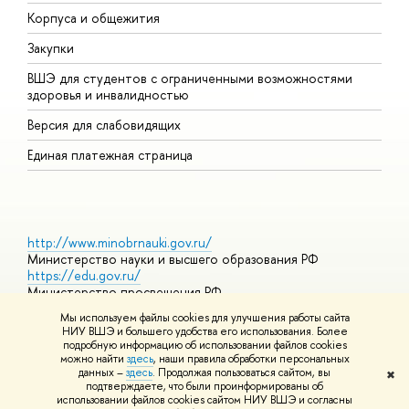
Корпуса и общежития
П
Закупки
Д
ВШЭ для студентов с ограниченными возможностями
Д
здоровья и инвалидностью
А
Версия для слабовидящих
О
Единая платежная страница
http://www.minobrnauki.gov.ru/
Министерство науки и высшего образования РФ
https://edu.gov.ru/
Министерство просвещения РФ
https://elearning.hse.ru/mooc
Мы используем файлы cookies для улучшения работы сайта
Массовые открытые онлайн-курсы
НИУ ВШЭ и большего удобства его использования. Более
подробную информацию об использовании файлов cookies
можно найти
здесь
, наши правила обработки персональных
данных –
здесь
. Продолжая пользоваться сайтом, вы
✖
© НИУ ВШЭ 1993–2026
Адреса и контакты
Условия
подтверждаете, что были проинформированы об
использования материалов
Политика конфиденциальности
Карта
использовании файлов cookies сайтом НИУ ВШЭ и согласны
сайта