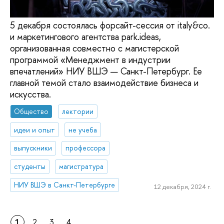
5 декабря состоялась форсайт-сессия от italy&co.
и маркетингового агентства park.ideas,
организованная совместно с магистерской
программой «Менеджмент в индустрии
впечатлений» НИУ ВШЭ — Санкт-Петербург. Ее
главной темой стало взаимодействие бизнеса и
искусства.
Общество
лектории
идеи и опыт
не учеба
выпускники
профессора
студенты
магистратура
НИУ ВШЭ в Санкт-Петербурге
12 декабря, 2024 г.
1
2
3
4