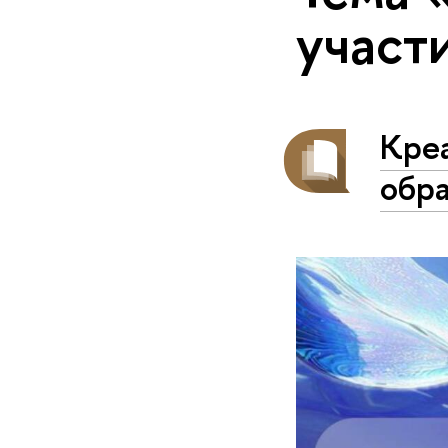
участ
Кре
обр