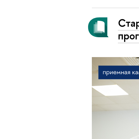
Ста
про