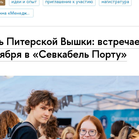
нь
идеи и опыт
приглашение к участию
магистратура
Магистерская программа «Менеджмент в индустрии впечатлений»
ь Питерской Вышки: встреча
тября в «Севкабель Порту»