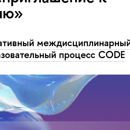
ию»
ативный междисциплинарны
азовательный процесс CODE