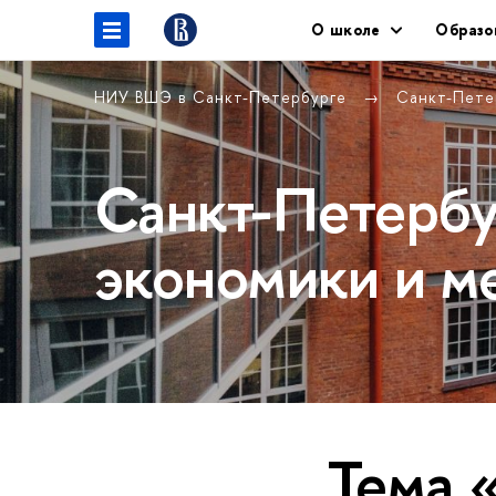
О школе
Образо
НИУ ВШЭ в Санкт-Петербурге
Санкт-Пете
Санкт-Петербу
экономики и м
Тема 