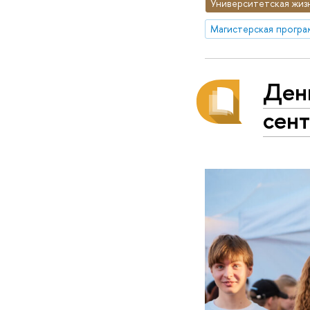
Университетская жиз
Ден
сен