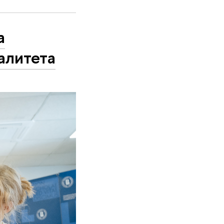
а
алитета