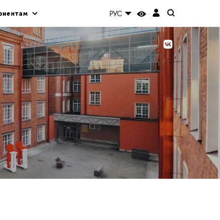
риентам
РУС