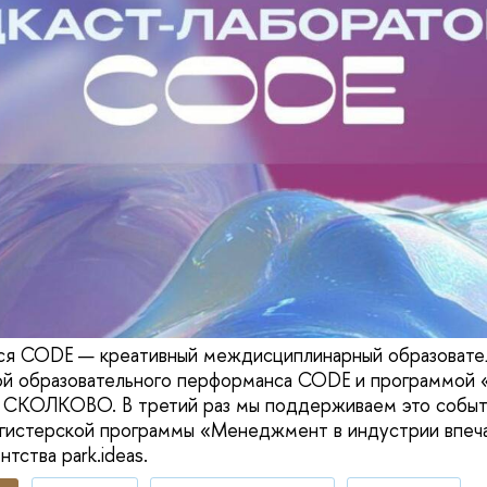
тся CODE — креативный междисциплинарный образовате
ой образовательного перформанса CODE и программой 
 СКОЛКОВО. В третий раз мы поддерживаем это событ
агистерской программы «Менеджмент в индустрии впеч
тства park.ideas.