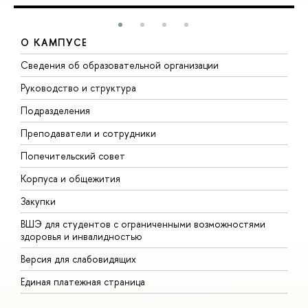
О КАМПУСЕ
Сведения об образовательной организации
М
Руководство и структура
М
Подразделения
Д
Преподаватели и сотрудники
О
Попечительский совет
П
Корпуса и общежития
П
Закупки
Д
ВШЭ для студентов с ограниченными возможностями
Д
здоровья и инвалидностью
А
Версия для слабовидящих
О
Единая платежная страница