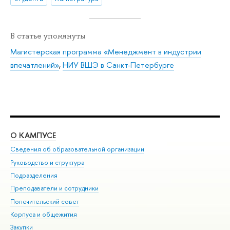
В статье упомянуты
Магистерская программа «Менеджмент в индустрии
впечатлений»
,
НИУ ВШЭ в Санкт-Петербурге
О КАМПУСЕ
ОБ
Сведения об образовательной организации
Мер
Руководство и структура
Мер
Подразделения
Дов
Преподаватели и сотрудники
Ол
Попечительский совет
При
Корпуса и общежития
При
Закупки
Ди