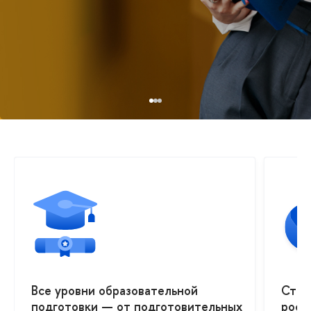
Все уровни образовательной
Стаж
подготовки — от подготовительных
росс