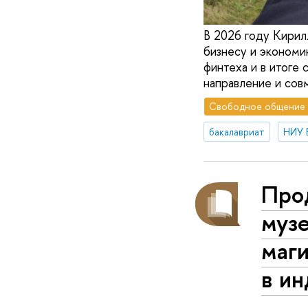
В 2026 году Кири
бизнесу и экономи
финтеха и в итоге
направление и сов
Свободное общение
бакалавриат
НИУ 
Про
музе
маг
в ин