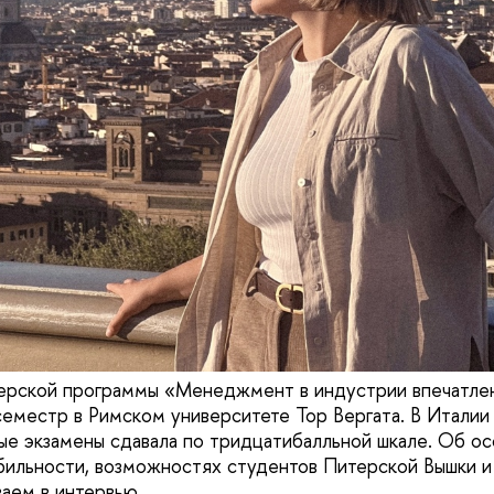
терской программы «Менеджмент в индустрии впечатле
семестр в Римском университете Тор Вергата. В Италии
ные экзамены сдавала по тридцатибалльной шкале. Об о
ильности, возможностях студентов Питерской Вышки и
ваем в интервью.