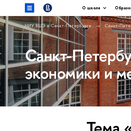
О школе
Образо
НИУ ВШЭ в Санкт-Петербурге
Санкт-Пете
Санкт-Петербу
экономики и м
Тема 