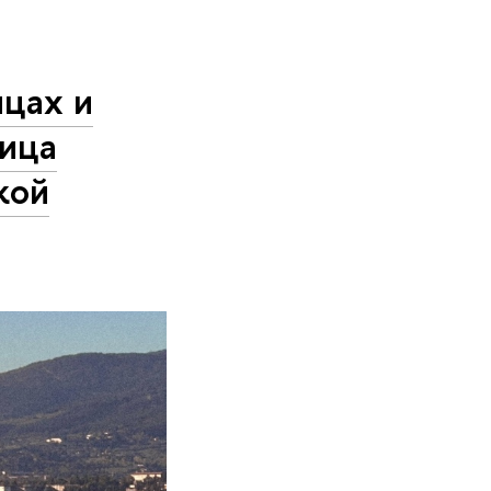
ицах и
ница
кой