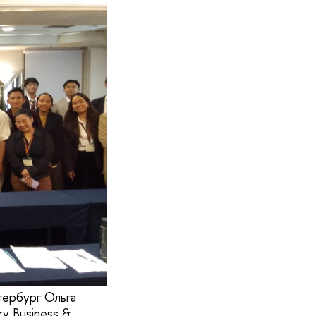
ербург Ольга
ry Business &