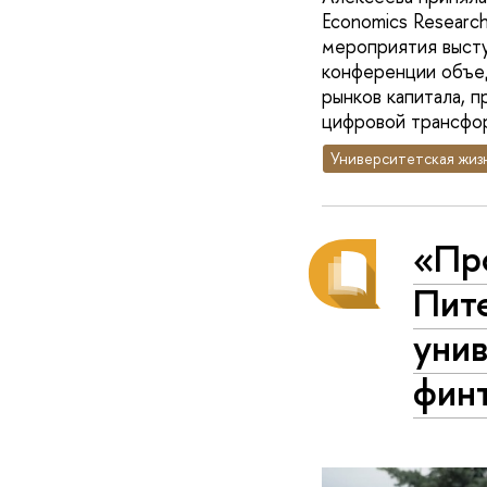
Economics Researc
мероприятия выступ
конференции объед
рынков капитала, 
цифровой трансфо
Университетская жиз
«Пр
Пит
унив
фин