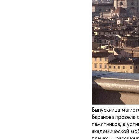
Выпускница магис
Баранова провела 
памятников, а уст
академической моб
планах — рассказы