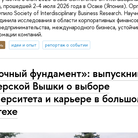
h, прошедшей 2-4 июля 2026 года в Осаке (Япония). Ор
ило Society of Interdisciplinary Business Research. Нау
инила исследования в области корпоративных финансов
предпринимательства, международного бизнеса, устойчив
рмации компаний.
нь
идеи и опыт
репортаж о событии
очный фундамент»: выпускни
ерской Вышки о выборе
ерситета и карьере в больш
техе