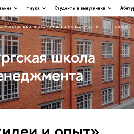
вание
Наука
Студенты и выпускники
Абиту
рбургская школа экономики и менеджмента
Новости
ргская школа
енеджмента
«идеи и опыт»