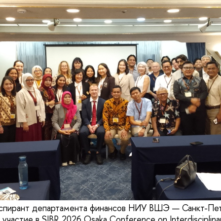
аспирант департамента финансов НИУ ВШЭ — Санкт-Пет
участие в SIBR 2026 Osaka Conference on Interdisciplina