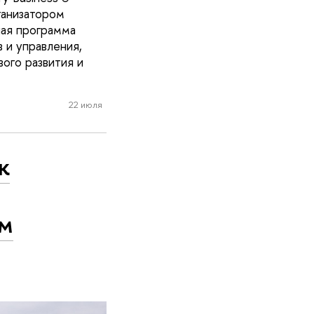
ганизатором
чная программа
 и управления,
ого развития и
22 июля
к
ом