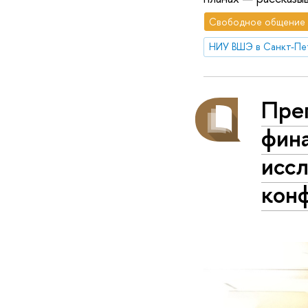
Свободное общение
НИУ ВШЭ в Санкт-Пе
Пре
фин
исс
кон