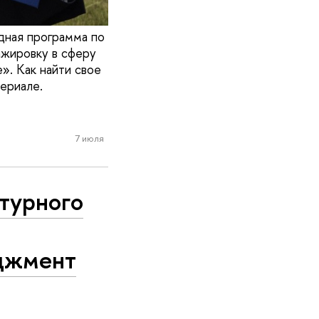
дная программа по
ажировку в сферу
». Как найти свое
ериале.
7 июля
турного
джмент