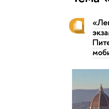
«Лек
экза
Пит
моб