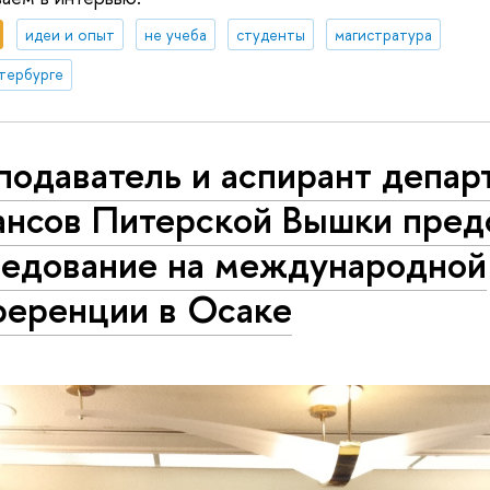
идеи и опыт
не учеба
студенты
магистратура
тербурге
подаватель и аспирант депар
ансов Питерской Вышки пред
ледование на международной
ференции в Осаке