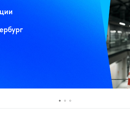
ации
ербург