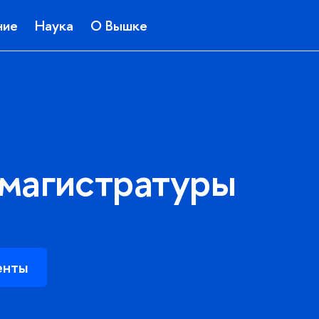
ние
Наука
О Вышке
 магистратуры
енты