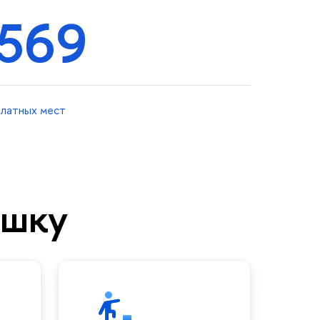
569
платных мест
ышку