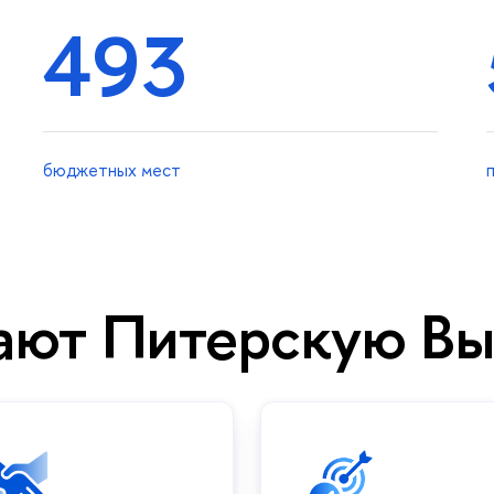
493
бюджетных мест
ают Питерскую В