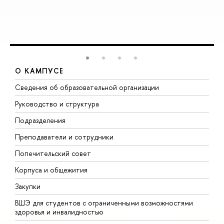
О КАМПУСЕ
Сведения об образовательной организации
М
Руководство и структура
М
Подразделения
Д
Преподаватели и сотрудники
О
Попечительский совет
П
Корпуса и общежития
П
Закупки
Д
ВШЭ для студентов с ограниченными возможностями
Д
здоровья и инвалидностью
А