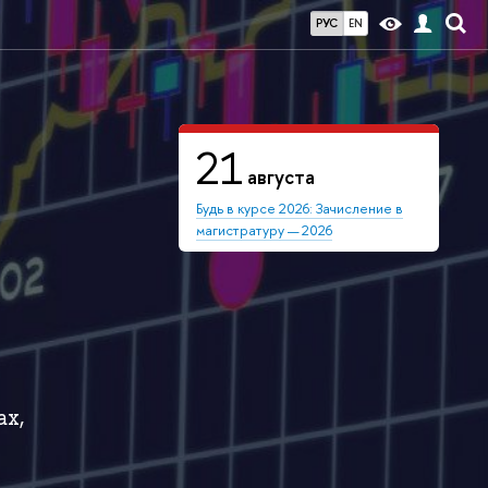
РУС
EN
21
августа
Будь в курсе 2026: Зачисление в
магистратуру — 2026
ах,