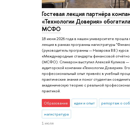
Гостевая лекция партнёра компа
«Технологии Доверия» обогатила
МСФО
18 июня 2026 года в нашем университете прошла 
лекция в рамках программы магистратуры "Финан
(руководитель программы — Назарова В.В.) курса
«Международные стандарты финансовой отчётно
(МСФО). Спикером выступил Алексей Куликов —
аудиторской компании «Технологии Доверия». Ег
профессиональный опыт привнёс в учебный проц
практические знания и помог студентам соединит
академическую теорию с реальной профессиона
практикой.
Образование
идеи и опыт
репортаж о со
магистратура
1 июля