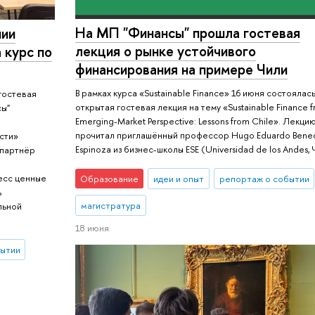
На МП "Финансы" прошла гостевая
нии
лекция о рынке устойчивого
 курс по
финансирования на примере Чили
В рамках курса «Sustainable Finance» 16 июня состоялас
гостевая
открытая гостевая лекция на тему «Sustainable Finance 
сы"
Emerging-Market Perspective: Lessons from Chile». Лекци
прочитал приглашённый профессор Hugo Eduardo Bened
сти»
Espinoza из бизнес-школы ESE (Universidad de los Andes, 
 партнёр
о
есс ценные
Образование
идеи и опыт
репортаж о событии
ь
магистратура
льной
18 июня
бытии