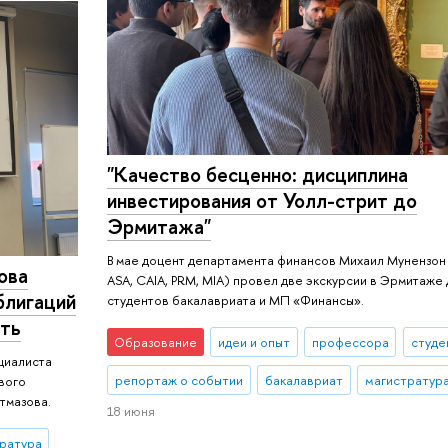
"Качество бесценно: дисциплина
инвестирования от Уолл-стрит до
Эрмитажа"
В мае доцент департамента финансов Михаил Мунензон
ова
ASA, CAIA, PRM, MIA) провел две экскурсии в Эрмитаже
блигаций
студентов бакалавриата и МП «Финансы».
сть
Образование
идеи и опыт
профессора
студе
циалиста
репортаж о событии
бакалавриат
магистратур
вого
тмазова.
18 июня
ратура