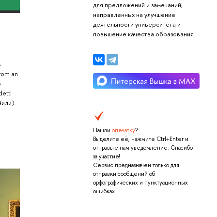
для предложений и замечаний,
направленных на улучшение
деятельности университета и
повышение качества образования
ь
from an
ю
etti
Чили).
Нашли
опечатку
?
Выделите её, нажмите Ctrl+Enter и
отправьте нам уведомление. Спасибо
за участие!
Сервис предназначен только для
отправки сообщений об
орфографических и пунктуационных
ошибках.