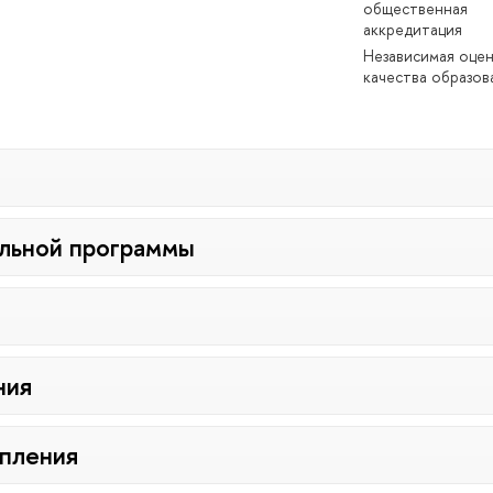
общественная
аккредитация
Независимая оце
качества образов
льной программы
ния
упления