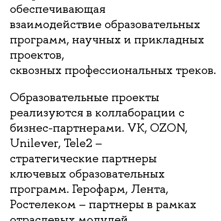
обеспечивающая
взаимодействие образовательных
программ, научных и прикладных
проектов,
Международный
30/10/10
2 года
Очная
сквозных профессиональных треков.
бизнес в странах
Азиатско-
Тихоокеанского
Образовательные проекты
региона
реализуются в коллаборации с
бизнес-партнерами. VK, OZON,
Менеджмент в
25/25/6
2 года
Очная
индустрии
Unilever, Tele2 –
впечатлений
стратегические партнеры
Бизнес- и IT-
20/15
2 года
Очная
ключевых образовательных
архитектура
высокотехнологичных
программ. Герофарм, Лента,
компаний
Ростелеком – партнеры в рамках
Экономика и бизнес-
25/20
2 года
Очная
отраслевых модулей.
консалтинг