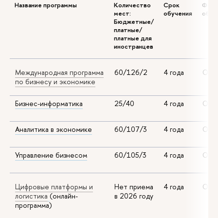
Название программы
Количество
Срок
Фор
мест:
обучения
обуч
Бюджетные/
платные/
платные для
иностранцев
Международная программа
60/126/2
4 года
Очн
по бизнесу и экономике
Бизнес-информатика
25/40
4 года
Очн
Аналитика в экономике
60/107/3
4 года
Очн
Управление бизнесом
60/105/3
4 года
Очн
Цифровые платформы и
Нет приема
4 года
Онл
логистика
(онлайн-
в 2026 году
программа)