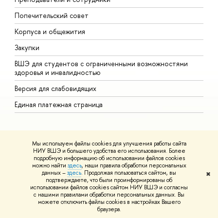
Попечительский совет
П
Корпуса и общежития
П
Закупки
Д
ВШЭ для студентов с ограниченными возможностями
Д
здоровья и инвалидностью
А
Версия для слабовидящих
О
Единая платежная страница
Мы используем файлы cookies для улучшения работы сайта
http://www.minobrnauki.gov.ru/
НИУ ВШЭ и большего удобства его использования. Более
подробную информацию об использовании файлов cookies
Министерство науки и высшего образования РФ
можно найти
здесь
, наши правила обработки персональных
https://edu.gov.ru/
данных –
здесь
. Продолжая пользоваться сайтом, вы
✖
Министерство просвещения РФ
подтверждаете, что были проинформированы об
https://elearning.hse.ru/mooc
использовании файлов cookies сайтом НИУ ВШЭ и согласны
Массовые открытые онлайн-курсы
с нашими правилами обработки персональных данных. Вы
можете отключить файлы cookies в настройках Вашего
браузера.