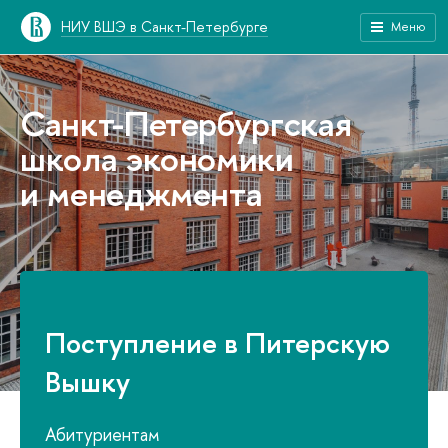
НИУ ВШЭ в Санкт-Петербурге
Меню
Санкт-Петербургская
школа экономики
и менеджмента
Поступление в Питерскую
Вышку
Абитуриентам