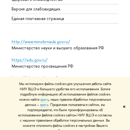
Аспир
Версия для слабовидящих
Обрат
Единая платежная страница
http://www.minobrnauki.gov.ru/
Министерство науки и высшего образования РФ
https://edu.gov.ru/
Министерство просвещения РФ
https://elearning.hse.ru/mooc
Массовые открытые онлайн-курсы
Мы используем файлы cookies для улучшения работы сайта
НИУ ВШЭ и большего удобства его использования. Более
подробную информацию об использовании файлов cookies
можно найти
здесь
, наши правила обработки персональных
данных –
здесь
. Продолжая пользоваться сайтом, вы
© НИУ ВШЭ 1993–2026
Адреса и контакты
Условия
✖
подтверждаете, что были проинформированы об
использования материалов
Политика конфиденциальности
использовании файлов cookies сайтом НИУ ВШЭ и согласны
Карта сайта
с нашими правилами обработки персональных данных. Вы
можете отключить файлы cookies в настройках Вашего
Редактору