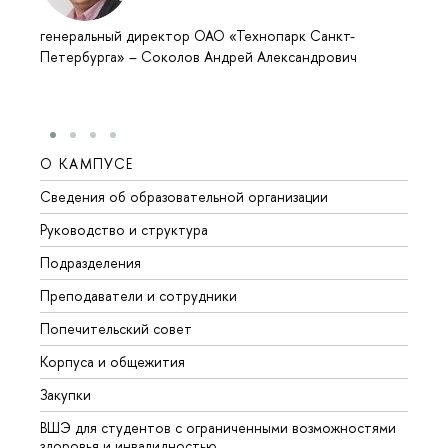
генеральный директор ОАО «Технопарк Санкт-
Петербурга»
–
Соколов Андрей Александрович
О КАМПУСЕ
ОБР
Сведения об образовательной организации
Мероп
Руководство и структура
Мероп
Подразделения
Довуз
Преподаватели и сотрудники
Олим
Попечительский совет
Прием
Корпуса и общежития
Прием
Закупки
Дипл
ВШЭ для студентов с ограниченными возможностями
Допол
здоровья и инвалидностью