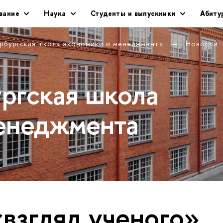
вание
Наука
Студенты и выпускники
Абиту
рбургская школа экономики и менеджмента
Новости
ргская школа
енеджмента
«взгляд ученого»