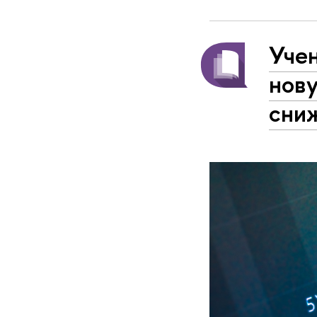
Уче
нов
сни