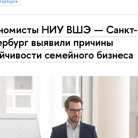
тербурге
номисты НИУ ВШЭ — Санкт-
ербург выявили причины
йчивости семейного бизнеса