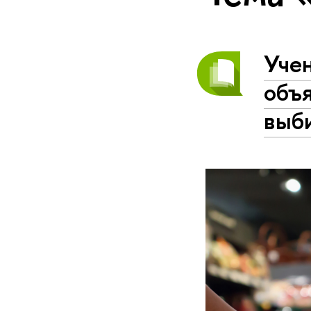
Уче
объя
выб