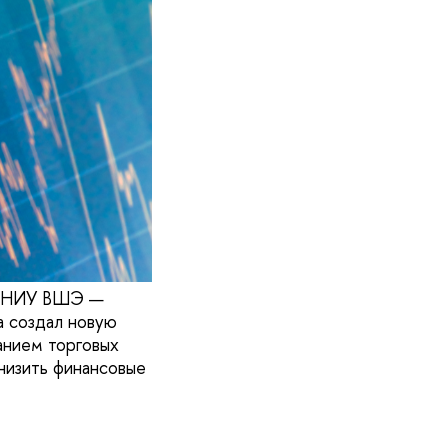
ки НИУ ВШЭ —
а создал новую
анием торговых
низить финансовые