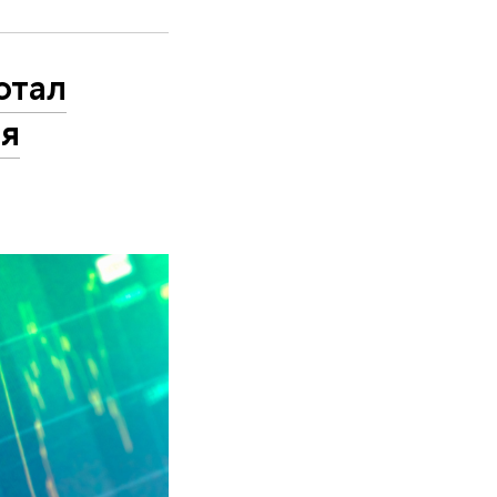
отал
ля