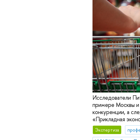
Исследователи Пит
примере Москвы и 
конкуренции, а сл
«Прикладная экон
Экспертиза
профе