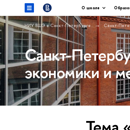
О школе
Образо
НИУ ВШЭ в Санкт-Петербурге
Санкт-Пете
Санкт-Петербу
экономики и м
Тема 