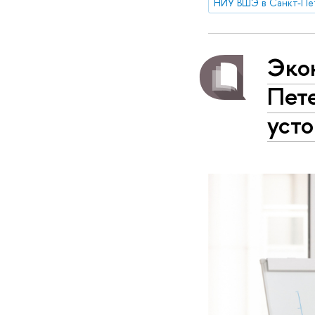
НИУ ВШЭ в Санкт-Пе
Эко
Пет
усто