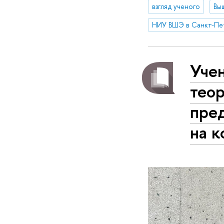
взгляд ученого
Вы
НИУ ВШЭ в Санкт-Пе
Уче
теор
пре
на 