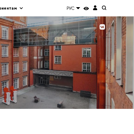
риентам
РУС