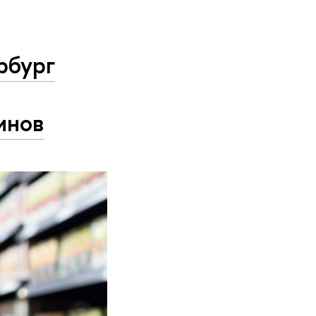
рбург
инов