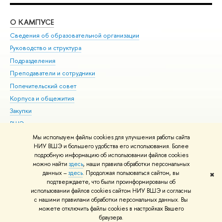
О КАМПУСЕ
ОБ
Сведения об образовательной организации
Мер
Руководство и структура
Мер
Подразделения
Дов
Преподаватели и сотрудники
Ол
Попечительский совет
При
Корпуса и общежития
При
Закупки
Ди
ВШЭ для студентов с ограниченными возможностями
До
здоровья и инвалидностью
Ас
Мы используем файлы cookies для улучшения работы сайта
Версия для слабовидящих
НИУ ВШЭ и большего удобства его использования. Более
Обр
подробную информацию об использовании файлов cookies
Единая платежная страница
можно найти
здесь
, наши правила обработки персональных
данных –
здесь
. Продолжая пользоваться сайтом, вы
✖
Редактору
подтверждаете, что были проинформированы об
© НИУ ВШЭ 1993–2026
Адреса и контакты
Условия использования
использовании файлов cookies сайтом НИУ ВШЭ и согласны
с нашими правилами обработки персональных данных. Вы
материалов
Политика конфиденциальности
Карта сайта
можете отключить файлы cookies в настройках Вашего
Шрифты HSE Sans и HSE Slab разработаны в
Школе дизайна НИУ ВШЭ
браузера.