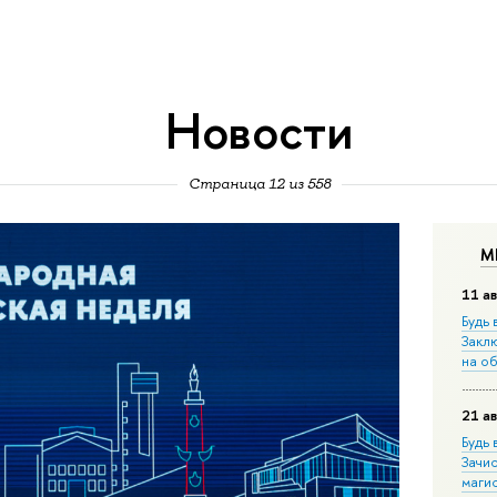
Новости
Страница 12 из 558
М
11 ав
Будь 
Закл
на о
21 ав
Будь 
Зачи
маги