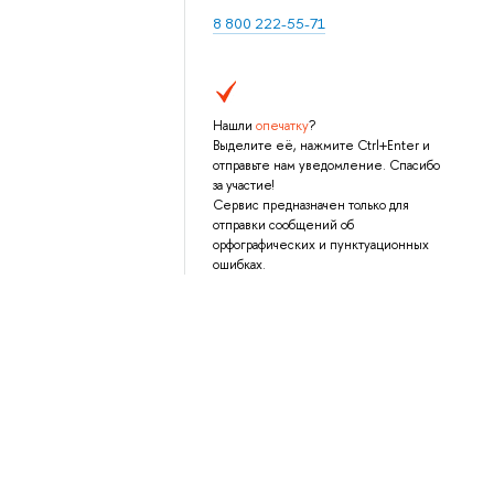
8 800 222-55-71
Нашли
опечатку
?
Выделите её, нажмите Ctrl+Enter и
отправьте нам уведомление. Спасибо
за участие!
Сервис предназначен только для
отправки сообщений об
орфографических и пунктуационных
ошибках.