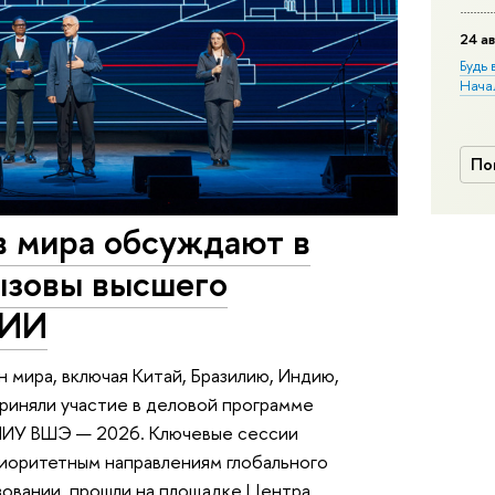
24 ав
Будь 
Нача
По
в мира обсуждают в
ызовы высшего
 ИИ
н мира, включая Китай, Бразилию, Индию,
риняли участие в деловой программе
НИУ ВШЭ — 2026. Ключевые сессии
иоритетным направлениям глобального
зовании, прошли на площадке Центра