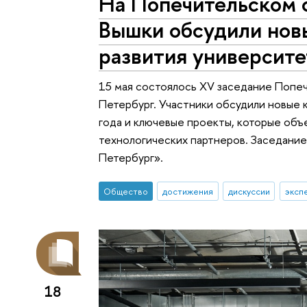
На Попечительском 
Вышки обсудили нов
развития университе
15 мая состоялось XV заседание Попе
Петербург. Участники обсудили новые к
года и ключевые проекты, которые объ
технологических партнеров. Заседание
Петербург».
Общество
достижения
дискуссии
эксп
18