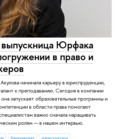
 выпускница Юрфака
огружении в право и
жеров
Акулова начинала карьеру в юриспруденции,
талант к преподаванию. Сегодня в компании
 она запускает образовательные программы и
компетенции в области права помогают
специалистам важно сначала наращивать
нческим ролям — в нашем интервью.
за
бакалавриат
магистратура