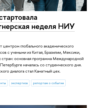
стартовала
тнерская неделя НИУ
ет центром глобального академического
сов с учеными из Китая, Бразилии, Мексики,
их стран: основная программа Международной
Петербурге началась со студенческого дня.
кого диалога стал Канатный цех.
енты
экспертиза
репортаж о событии