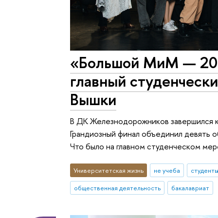
«Большой МиМ — 202
главный студенческ
Вышки
В ДК Железнодорожников завершился 
Грандиозный финал объединил девять 
Что было на главном студенческом мер
Университетская жизнь
не учеба
студент
общественная деятельность
бакалавриат