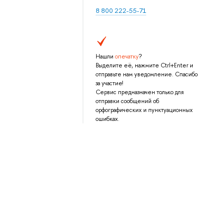
8 800 222-55-71
Нашли
опечатку
?
Выделите её, нажмите Ctrl+Enter и
отправьте нам уведомление. Спасибо
за участие!
Сервис предназначен только для
отправки сообщений об
орфографических и пунктуационных
ошибках.