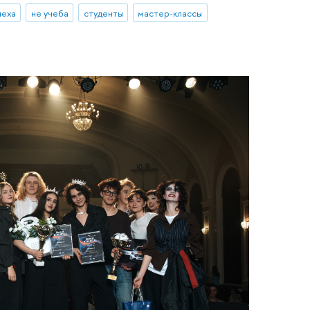
пеха
не учеба
студенты
мастер-классы