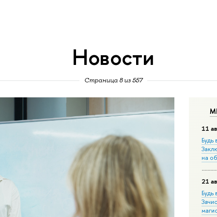
Новости
Страница 8 из 557
М
11 ав
Будь 
Закл
на о
21 ав
Будь 
Зачи
маги