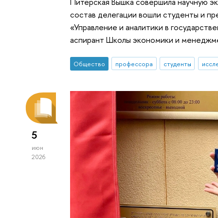
Питерская Вышка совершила научную эк
состав делегации вошли студенты и п
«Управление и аналитики в государств
аспирант Школы экономики и менеджм
Общество
профессора
студенты
иссл
5
июн
2026