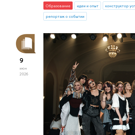
Образование
идеи и опыт
конструктор ус
репортаж о событии
9
июн
2026