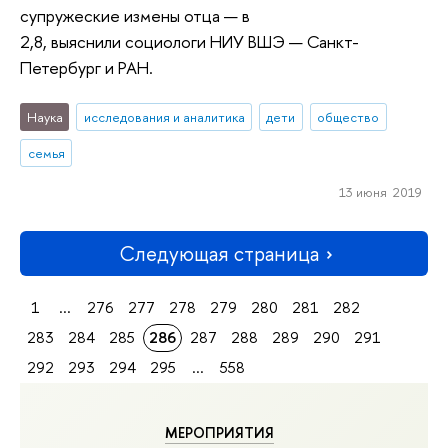
супружеские измены отца — в
2,8, выяснили социологи НИУ ВШЭ — Санкт-
Петербург и РАН.
Наука
исследования и аналитика
дети
общество
семья
13 июня 2019
Следующая страница
1
...
276
277
278
279
280
281
282
283
284
285
286
287
288
289
290
291
292
293
294
295
...
558
МЕРОПРИЯТИЯ