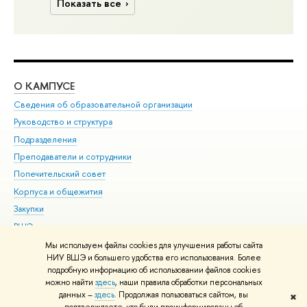
Показать все
О КАМПУСЕ
ОБ
Сведения об образовательной организации
Мер
Руководство и структура
Мер
Подразделения
Дов
Преподаватели и сотрудники
Ол
Попечительский совет
При
Корпуса и общежития
При
Закупки
Ди
ВШЭ для студентов с ограниченными возможностями
До
здоровья и инвалидностью
Ас
Мы используем файлы cookies для улучшения работы сайта
Версия для слабовидящих
НИУ ВШЭ и большего удобства его использования. Более
Обр
подробную информацию об использовании файлов cookies
Единая платежная страница
можно найти
здесь
, наши правила обработки персональных
данных –
здесь
. Продолжая пользоваться сайтом, вы
✖
Редактору