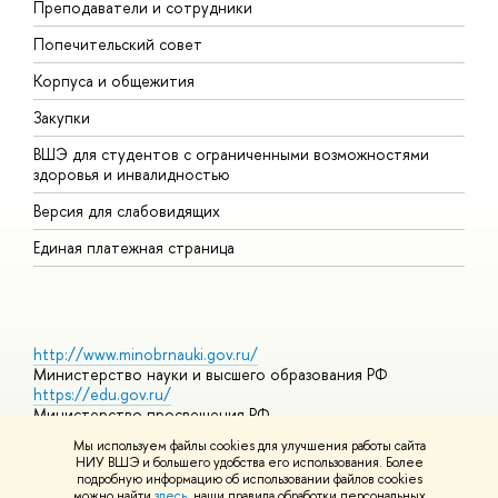
Преподаватели и сотрудники
О
Попечительский совет
П
Корпуса и общежития
П
Закупки
Д
ВШЭ для студентов с ограниченными возможностями
Д
здоровья и инвалидностью
А
Версия для слабовидящих
О
Единая платежная страница
http://www.minobrnauki.gov.ru/
Министерство науки и высшего образования РФ
https://edu.gov.ru/
Министерство просвещения РФ
https://elearning.hse.ru/mooc
Мы используем файлы cookies для улучшения работы сайта
Массовые открытые онлайн-курсы
НИУ ВШЭ и большего удобства его использования. Более
подробную информацию об использовании файлов cookies
можно найти
здесь
, наши правила обработки персональных