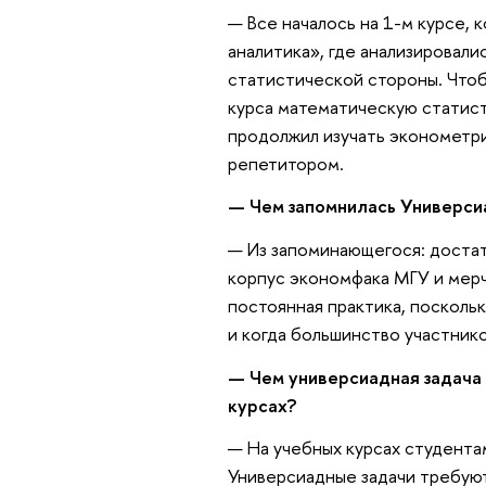
— Все началось на 1-м курсе, 
аналитика», где анализировал
статистической стороны. Чтобы
курса математическую статист
продолжил изучать эконометри
репетитором.
— Чем запомнилась Универсиа
— Из запоминающегося: достат
корпус экономфака МГУ и мер
постоянная практика, поскольк
и когда большинство участнико
— Чем универсиадная задача
курсах?
— На учебных курсах студента
Универсиадные задачи требуют