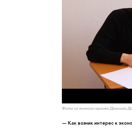
Фото из личного архива Даниила Д
— Как возник интерес к экон