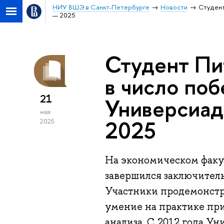
НИУ ВШЭ в Санкт-Петербурге
Новости
Студент
— 2025
Студент Пи
в число по
21
Универсиад
мая
2025
2025
На экономическом факу
завершился заключител
Участники продемонстри
умение на практике пр
анализа. С 2012 года У