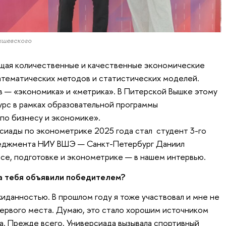
ашевского
ющая количественные и качественные экономические
атематических методов и статистических моделей.
в — «экономика» и «метрика». В Питерской Вышке этому
рс в рамках образовательной программы
по бизнесу и экономике».
сиады по эконометрике 2025 года стал студент 3-го
неджмента НИУ ВШЭ — Санкт-Петербург Даниил
се, подготовке и эконометрике — в нашем интервью.
да тебя объявили победителем?
иданностью. В прошлом году я тоже участвовал и мне не
первого места. Думаю, это стало хорошим источником
а. Прежде всего, Универсиада вызывала спортивный