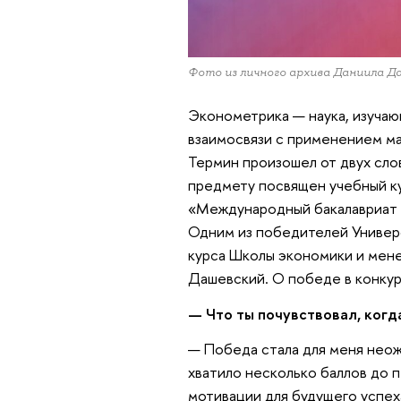
Фото из личного архива Даниила Д
Эконометрика — наука, изуча
взаимосвязи с применением м
Термин произошел от двух сло
предмету посвящен учебный ку
«Международный бакалавриат 
Одним из победителей Универ
курса Школы экономики и ме
Дашевский. О победе в конкур
— Что ты почувствовал, ког
— Победа стала для меня неож
хватило несколько баллов до 
мотивации для будущего успех