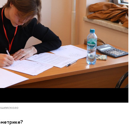
ашевского
ометрике?