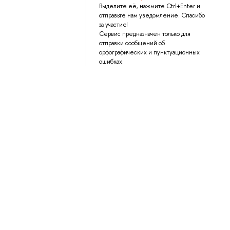
Выделите её, нажмите Ctrl+Enter и
отправьте нам уведомление. Спасибо
за участие!
Сервис предназначен только для
отправки сообщений об
орфографических и пунктуационных
ошибках.