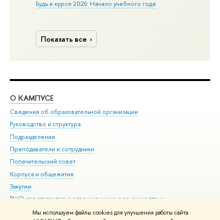
Будь в курсе 2026: Начало учебного года
Показать все
О КАМПУСЕ
ОБ
Сведения об образовательной организации
Мер
Руководство и структура
Мер
Подразделения
Дов
Преподаватели и сотрудники
Ол
Попечительский совет
При
Корпуса и общежития
При
Закупки
Ди
ВШЭ для студентов с ограниченными возможностями
До
здоровья и инвалидностью
Ас
Мы используем файлы cookies для улучшения работы сайта