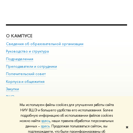
О КАМПУСЕ
ОБ
Сведения об образовательной организации
Мер
Руководство и структура
Мер
Подразделения
Дов
Преподаватели и сотрудники
Ол
Попечительский совет
При
Корпуса и общежития
При
Закупки
Ди
ВШЭ для студентов с ограниченными возможностями
До
здоровья и инвалидностью
Ас
Мы используем файлы cookies для улучшения работы сайта
Версия для слабовидящих
НИУ ВШЭ и большего удобства его использования. Более
Обр
подробную информацию об использовании файлов cookies
Единая платежная страница
можно найти
здесь
, наши правила обработки персональных
данных –
здесь
. Продолжая пользоваться сайтом, вы
✖
Редактору
подтверждаете, что были проинформированы об