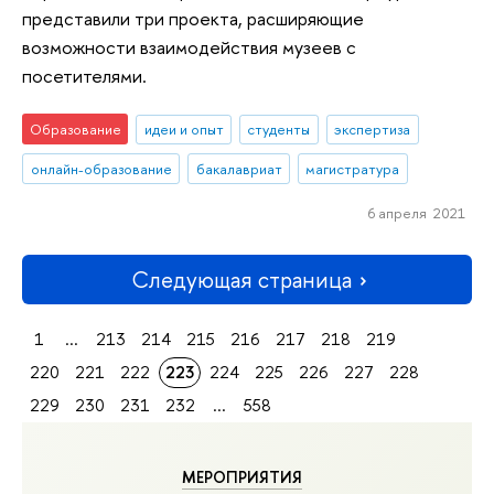
представили три проекта, расширяющие
возможности взаимодействия музеев с
посетителями.
Образование
идеи и опыт
студенты
экспертиза
онлайн-образование
бакалавриат
магистратура
6 апреля 2021
Следующая страница
1
...
213
214
215
216
217
218
219
220
221
222
223
224
225
226
227
228
229
230
231
232
...
558
МЕРОПРИЯТИЯ