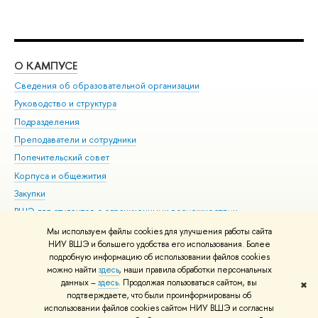
О КАМПУСЕ
ОБ
Сведения об образовательной организации
Мер
Руководство и структура
Мер
Подразделения
Дов
Преподаватели и сотрудники
Ол
Попечительский совет
При
Корпуса и общежития
При
Закупки
Ди
ВШЭ для студентов с ограниченными возможностями
До
здоровья и инвалидностью
Ас
Мы используем файлы cookies для улучшения работы сайта
Версия для слабовидящих
НИУ ВШЭ и большего удобства его использования. Более
Обр
подробную информацию об использовании файлов cookies
Единая платежная страница
можно найти
здесь
, наши правила обработки персональных
данных –
здесь
. Продолжая пользоваться сайтом, вы
✖
Редактору
подтверждаете, что были проинформированы об
© НИУ ВШЭ 1993–2026
Адреса и контакты
Условия использования
использовании файлов cookies сайтом НИУ ВШЭ и согласны