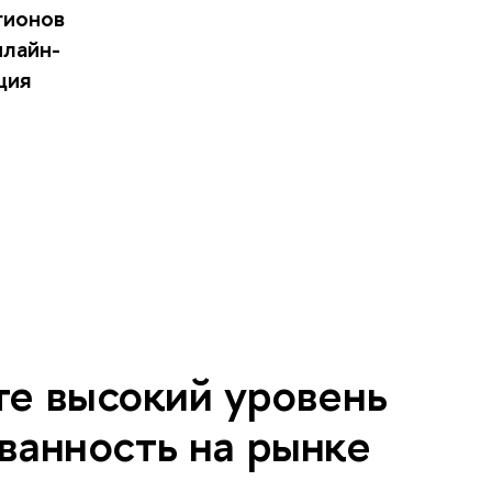
гионов
нлайн-
ция
те высокий уровень
ванность на рынке