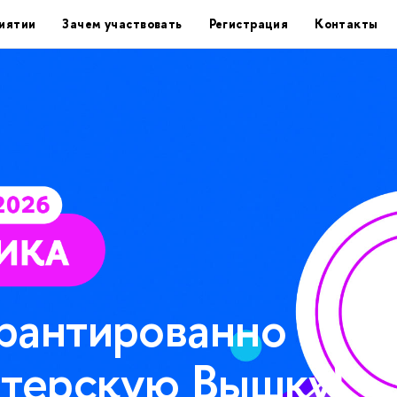
иятии
Зачем участвовать
Регистрация
Контакты
арантированно
итерскую Вышку!