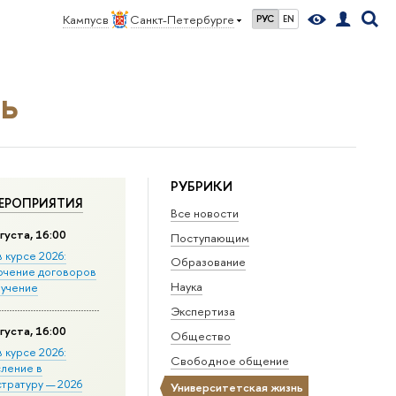
Кампус в
Санкт-Петербурге
РУС
EN
ь
РУБРИКИ
ЕРОПРИЯТИЯ
Все новости
густа, 16:00
Поступающим
в курсе 2026:
Образование
ючение договоров
Наука
бучение
Экспертиза
густа, 16:00
Общество
в курсе 2026:
Свободное общение
сление в
стратуру — 2026
Университетская жизнь