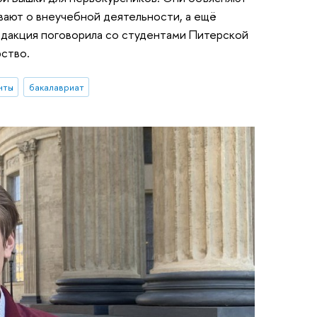
вают о внеучебной деятельности, а ещё
Редакция поговорила со студентами Питерской
рство.
нты
бакалавриат