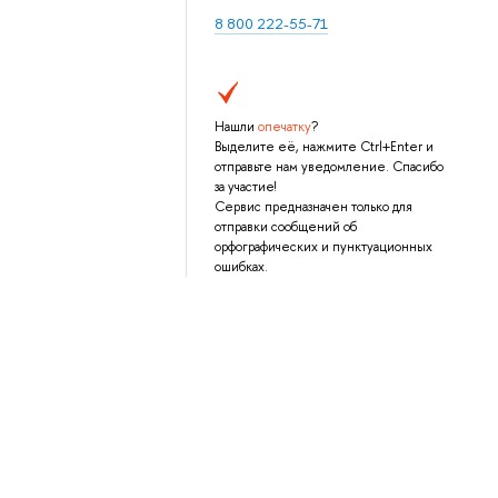
8 800 222-55-71
Нашли
опечатку
?
Выделите её, нажмите Ctrl+Enter и
отправьте нам уведомление. Спасибо
за участие!
Сервис предназначен только для
отправки сообщений об
орфографических и пунктуационных
ошибках.