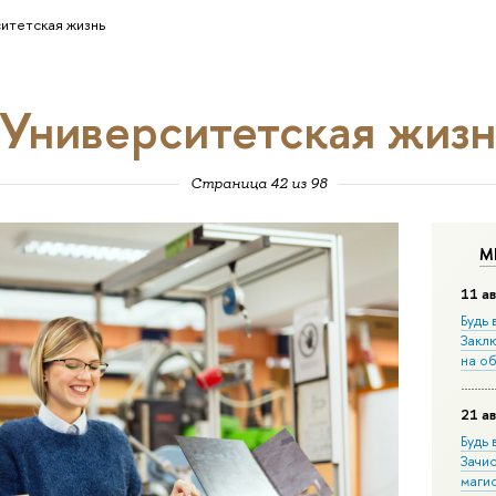
итетская жизнь
Университетская жизн
Страница 42 из 98
М
11 ав
Будь 
Закл
на о
21 ав
Будь 
Зачи
маги