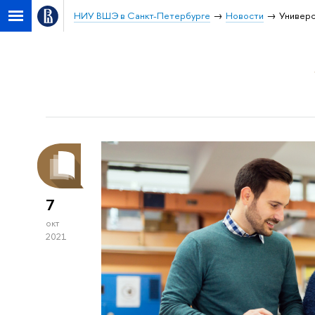
НИУ ВШЭ в Санкт-Петербурге
Новости
Универс
7
окт
2021