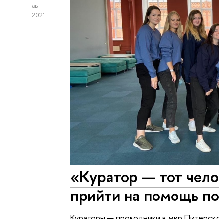
авг
2021
«Куратор — тот чело
прийти на помощь п
Кураторы — проводники в мир Питерск