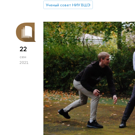
Ученый совет НИУ ВШЭ
22
сен
2021