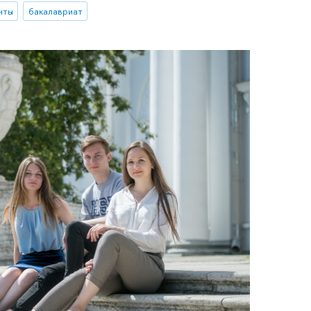
нты
бакалавриат