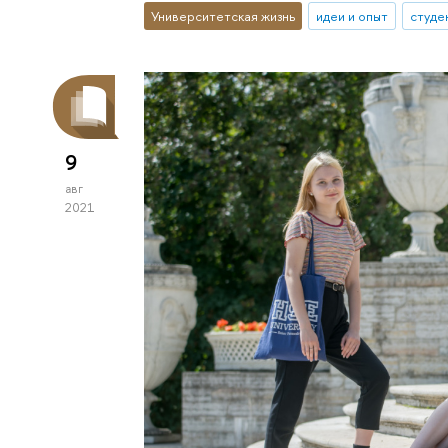
Университетская жизнь
идеи и опыт
студе
9
авг
2021