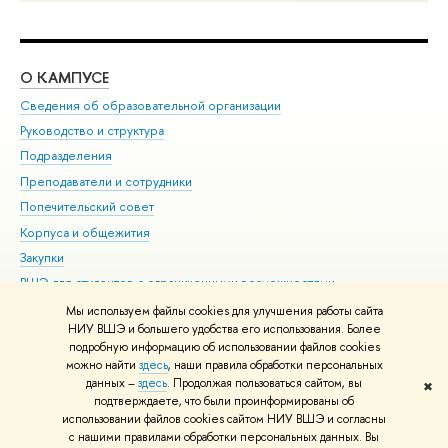
О КАМПУСЕ
ОБ
Сведения об образовательной организации
Мер
Руководство и структура
Мер
Подразделения
Дов
Преподаватели и сотрудники
Ол
Попечительский совет
При
Корпуса и общежития
При
Закупки
Ди
ВШЭ для студентов с ограниченными возможностями
До
здоровья и инвалидностью
Ас
Мы используем файлы cookies для улучшения работы сайта
Версия для слабовидящих
НИУ ВШЭ и большего удобства его использования. Более
Обр
подробную информацию об использовании файлов cookies
Единая платежная страница
можно найти
здесь
, наши правила обработки персональных
данных –
здесь
. Продолжая пользоваться сайтом, вы
✖
Редактору
подтверждаете, что были проинформированы об
© НИУ ВШЭ 1993–2026
Адреса и контакты
Условия использования
использовании файлов cookies сайтом НИУ ВШЭ и согласны
с нашими правилами обработки персональных данных. Вы
материалов
Политика конфиденциальности
Карта сайта