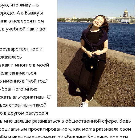
вую, что живу – в
роде. А в Вышку я
енна в невероятном
 в учебной так и во
Государственное и
оказалась
 как и многие в моей
тела заниматься
 именно в "мой год"
выбранного мною
скать альтернативы. С
ься странным такой
 в другом ракурсе я
ь мне дальше развиваться в общественной сфере. Ведь
социальным проектированием, как могла развивала свои
тайм и ивент-менежмент, тимбилдинг. Конечно, все эти