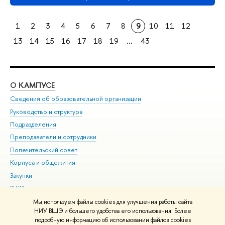
1
2
3
4
5
6
7
8
9
10
11
12
13
14
15
16
17
18
19
...
43
О КАМПУСЕ
ОБ
Сведения об образовательной организации
Мер
Руководство и структура
Мер
Подразделения
Дов
Преподаватели и сотрудники
Ол
Попечительский совет
При
Корпуса и общежития
При
Закупки
Ди
ВШЭ для студентов с ограниченными возможностями
До
здоровья и инвалидностью
Ас
Мы используем файлы cookies для улучшения работы сайта
Версия для слабовидящих
НИУ ВШЭ и большего удобства его использования. Более
Обр
подробную информацию об использовании файлов cookies
Единая платежная страница