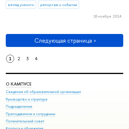
взгляд ученого
репортаж о событии
26 ноября 2024
Следующая страница
1
2
3
4
О КАМПУСЕ
ОБ
Сведения об образовательной организации
Мер
Руководство и структура
Мер
Подразделения
Дов
Преподаватели и сотрудники
Ол
Попечительский совет
При
Корпуса и общежития
При