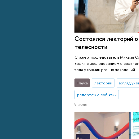
Состоялся лекторий о
телесности
Стажёр-исследователь Михаил Са
Вышки с исследованием о сравне
тела у мужчин разных поколений.
Наука
лектории
взгляд уче
репортаж о событии
9 июля