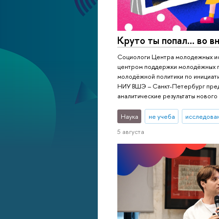
Круто ты попал... во в
Социологи Центра молодежных и
центром поддержки молодёжных 
молодёжной политики по инициат
НИУ ВШЭ – Санкт-Петербург пре
аналитические результаты нового
Наука
не учеба
исследован
5 августа