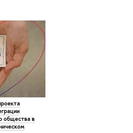
проекта
еграции
о общества в
ническом