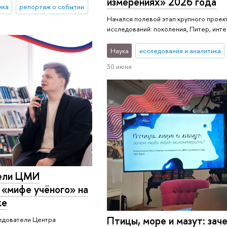
измерениях» 2026 года
ика
репортаж о событии
Начался полевой этап крупного прое
исследований: поколения, Питер, инте
Наука
исследования и аналитика
30 июня
ели ЦМИ
 «мифе учёного» на
ке
Птицы, море и мазут: зач
ледователи Центра