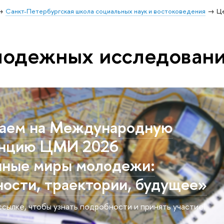
Санкт-Петербургская школа социальных наук и востоковедения
Ц
лодежных исследован
аем на Международную
нцию ЦМИ 2026
ные миры молодежи:
ости, траектории, будущее»
сылке, чтобы узнать подробности и принять участие!