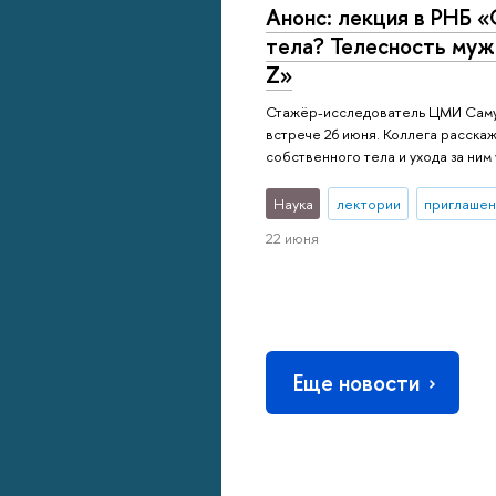
Анонс: лекция в РНБ «
тела? Телесность муж
Z»
Стажёр-исследователь ЦМИ Саму
встрече 26 июня. Коллега расска
собственного тела и ухода за ним
Наука
лектории
приглашен
22 июня
Еще новости