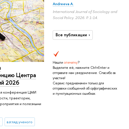
Andreeva A.
International Journal of Sociology and
Social Policy. 2026.
P. 1-14.
Все публикации
Нашли
опечатку
?
а
Выделите её, нажмите Ctrl+Enter и
отправьте нам уведомление. Спасибо за
енцию Центра
участие!
ий 2026
Сервис предназначен только для
отправки сообщений об орфографических
ая конференция ЦМИ
и пунктуационных ошибках.
сти, траектории,
роприятия и полезными
т
взгляд ученого