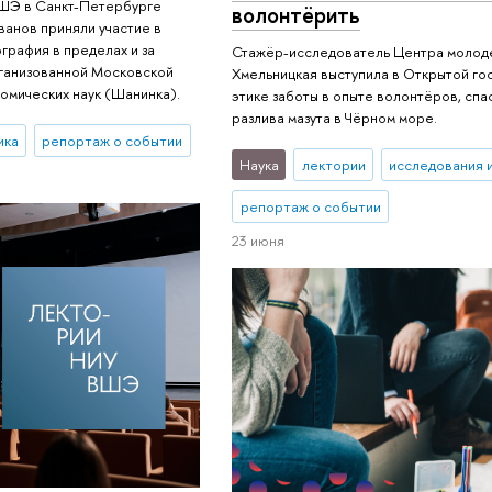
ШЭ в Санкт-Петербурге
волонтёрить
анов приняли участие в
графия в пределах и за
Стажёр-исследователь Центра молод
рганизованной Московской
Хмельницкая выступила в Открытой го
омических наук (Шанинка).
этике заботы в опыте волонтёров, спа
разлива мазута в Чёрном море.
ика
репортаж о событии
Наука
лектории
исследования 
репортаж о событии
23 июня