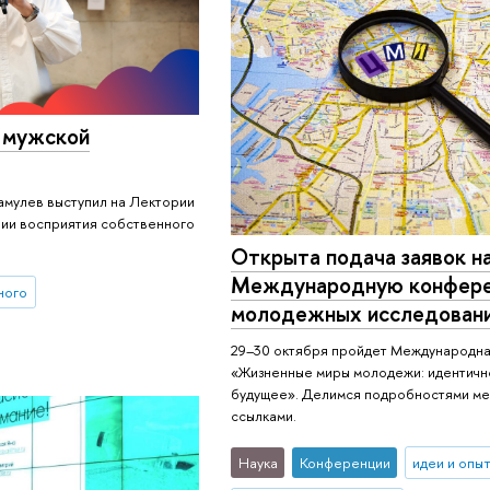
 мужской
мулев выступил на Лектории
нии восприятия собственного
Открыта подача заявок н
Международную конфер
ного
молодежных исследован
29–30 октября пройдет Международн
«Жизненные миры молодежи: идентично
будущее». Делимся подробностями ме
ссылками.
Наука
Конференции
идеи и опы