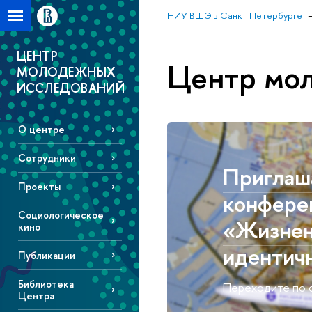
НИУ ВШЭ в Санкт-Петербурге
ЦЕНТР
Центр мо
МОЛОДЕЖНЫХ
ИССЛЕДОВАНИЙ
О центре
Сотрудники
Приглаш
Проекты
конфере
Социологическое
«Жизнен
кино
идентичн
Публикации
Библиотека
Переходите по с
Центра