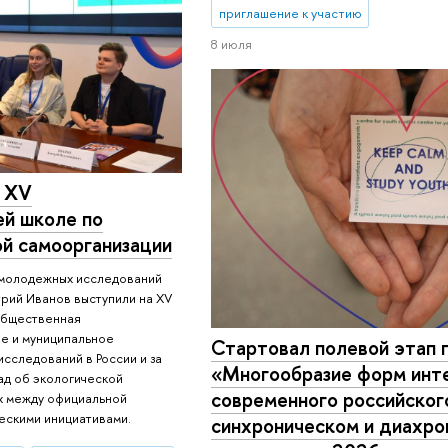
приглашение к участию
8 июля
в XV
й школе по
й самоорганизации
молодежных исследований
рий Иванов выступили на XV
Общественная
е и муниципальное
Стартовал полевой этап 
сследований в России и за
«Многообразие форм инт
ад об экологической
современного российског
х между официальной
ескими инициативами.
синхроническом и диахро