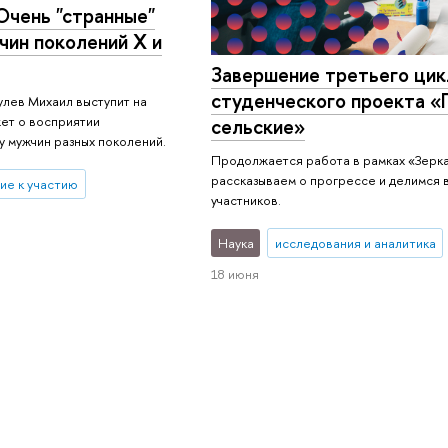
Очень "странные"
чин поколений X и
Завершение третьего цик
студенческого проекта «Г
лев Михаил выступит на
жет о восприятии
сельские»
 у мужчин разных поколений.
Продолжается работа в рамках «Зерк
рассказываем о прогрессе и делимся 
ие к участию
участников.
Наука
исследования и аналитика
18 июня