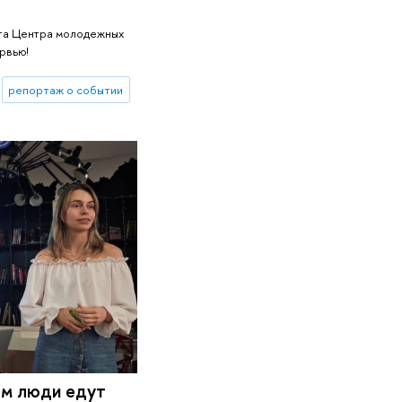
кта Центра молодежных
рвью!
репортаж о событии
ем люди едут