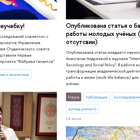
Опубликована статья о ба
неучебку!
работы молодых учёных (
сследований совместно с
отсутсвии)
проектов Управления
иве Студенческого совета
Опубликована статья младшего научн
дставили первые
Анастасии Андреевой в журнале “Interna
 проекта “Фабрика талантов”.
Sociology and Social Policy”. В работе
трансформации академической деятел
ия и аналитика
работы и жизни (work-life balance) д
учёных.
Наука
публикации
исследования
взгляд ученого
14 июля