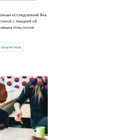
ежных исследований Яна
стиной с лекцией об
савших птиц после
и аналитика