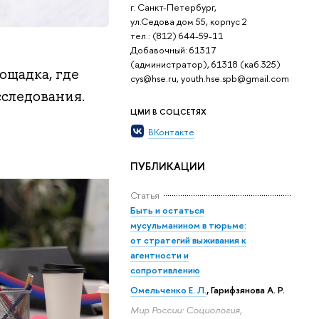
г. Санкт-Петербург,
ул.Седова дом 55, корпус 2
тел.: (812) 644-59-11
Добавочный: 61317
(администратор), 61318 (каб.325)
ощадка, где
cys@hse.ru, youth.hse.spb@gmail.com
следования.
ЦМИ В СОЦСЕТЯХ
ВКонтакте
ПУБЛИКАЦИИ
Статья
Быть и остаться
мусульманином в тюрьме:
от стратегий выживания к
агентности и
сопротивлению
Омельченко Е. Л.
, Гарифзянова А. Р.
Мир России: Социология,