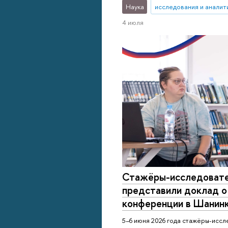
Наука
исследования и аналит
4 июля
Стажёры-исследоват
представили доклад о
конференции в Шанин
5–6 июня 2026 года стажёры-исс