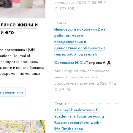
этнология. 2026. Т. 35. № 2.
С. 170-193.
Статья
лансе жизни и
Инаковость поколения Z на
и его
рабочем месте:
поведенческие и
ценностные особенности в
ого сотрудника ЦМИ
глазах работодателей
tional Journal of
 исследуются процессы
Соловьева Н. С.
,
Петрова А. Д.
ьности и поиска баланса
Мониторинг общественного
ля современных молодых
мнения: Экономические и
социальные перемены. 2026. № 2.
С. 24-45.
 и аналитика
Статья
The neoliberalization of
academia: a focus on young
Russian researchers' work–
life (im)balance