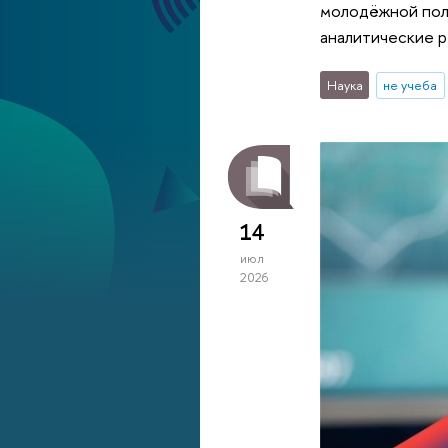
молодёжной пол
аналитические р
Наука
не учеба
14
июл
2026