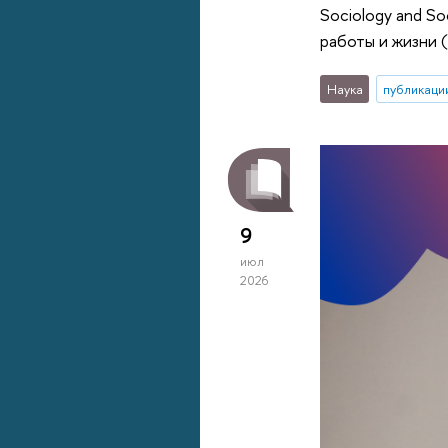
Sociology and S
работы и жизни (
Наука
публикаци
9
июл
2026