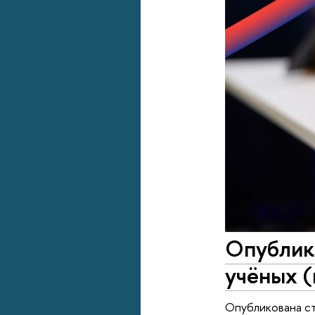
Опублико
учёных (
Опубликована ст