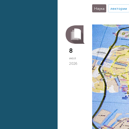
Наука
лектории
8
июл
2026