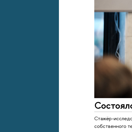
Состоял
Стажёр-исследов
собственного те