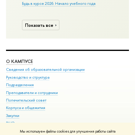
Будь в курсе 2026: Начало учебного года
Показать все
О КАМПУСЕ
ОБ
Сведения об образовательной организации
Мер
Руководство и структура
Мер
Подразделения
Дов
Преподаватели и сотрудники
Ол
Попечительский совет
При
Корпуса и общежития
При
Закупки
Ди
ВШЭ для студентов с ограниченными возможностями
До
здоровья и инвалидностью
Ас
Мы используем файлы cookies для улучшения работы сайта