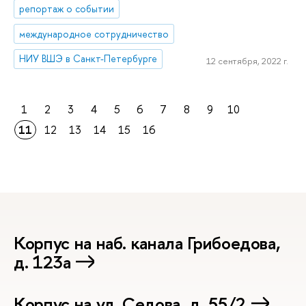
репортаж о событии
международное сотрудничество
НИУ ВШЭ в Санкт-Петербурге
12 сентября, 2022 г.
1
2
3
4
5
6
7
8
9
10
11
12
13
14
15
16
Корпус на наб. канала Грибоедова,
д. 123а
Корпус на ул. Седова, д. 55/2