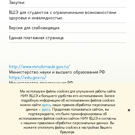
Закупки
Д
ВШЭ для студентов с ограниченными возможностями
Д
здоровья и инвалидностью
А
Версия для слабовидящих
О
Единая платежная страница
http://www.minobrnauki.gov.ru/
Министерство науки и высшего образования РФ
https://edu.gov.ru/
Министерство просвещения РФ
https://elearning.hse.ru/mooc
Мы используем файлы cookies для улучшения работы сайта
Массовые открытые онлайн-курсы
НИУ ВШЭ и большего удобства его использования. Более
подробную информацию об использовании файлов cookies
можно найти
здесь
, наши правила обработки персональных
данных –
здесь
. Продолжая пользоваться сайтом, вы
✖
© НИУ ВШЭ 1993–2026
Адреса и контакты
Условия
подтверждаете, что были проинформированы об
использования материалов
Политика конфиденциальности
Карта
использовании файлов cookies сайтом НИУ ВШЭ и согласны
сайта
с нашими правилами обработки персональных данных. Вы
Шрифты HSE Sans и HSE Slab разработаны в
Школе дизайна НИУ
можете отключить файлы cookies в настройках Вашего
ВШЭ
браузера.