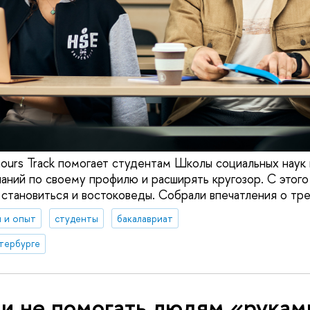
onours Track помогает студентам Школы социальных наук
наний по своему профилю и расширять кругозор. С этого
 становиться и востоковеды. Собрали впечатления о тре
 и опыт
студенты
бакалавриат
тербурге
и не помогать людям «рукам