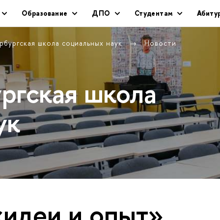
Образование
ДПО
Студентам
Абиту
рбургская школа социальных наук
Новости
ргская школа
ук
«идеи и опыт»