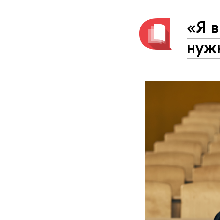
«Я в
нужн