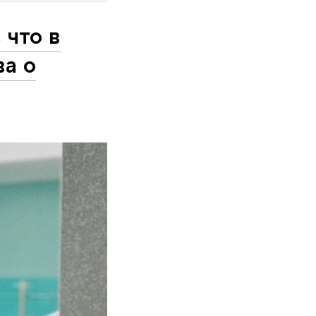
 что в
ва о