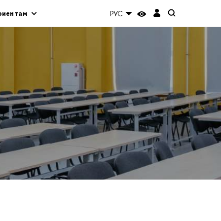
риентам
РУС