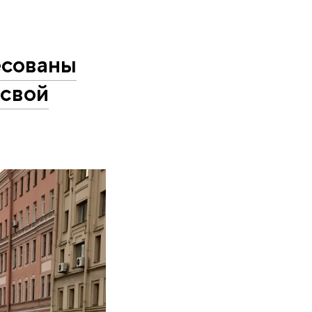
есованы
 свой