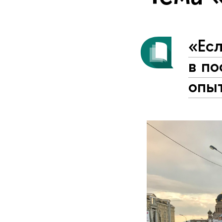
«Есл
в по
опыт