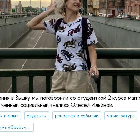
ния в Вышку мы поговорили со студенткой 2 курса маги
менный социальный анализ» Олесей Ильиной.
и и опыт
студенты
репортаж о событии
магистратура
Магистерская программа «Современный социальный анализ»