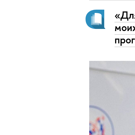
«‎Дл
моих
прог