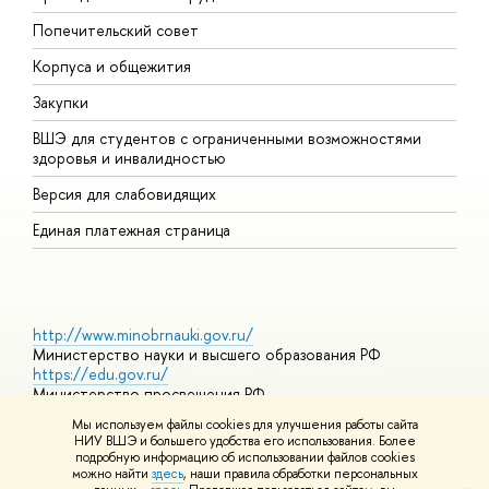
Попечительский совет
П
Корпуса и общежития
П
Закупки
Д
ВШЭ для студентов с ограниченными возможностями
Д
здоровья и инвалидностью
А
Версия для слабовидящих
О
Единая платежная страница
http://www.minobrnauki.gov.ru/
Министерство науки и высшего образования РФ
https://edu.gov.ru/
Министерство просвещения РФ
https://elearning.hse.ru/mooc
Мы используем файлы cookies для улучшения работы сайта
Массовые открытые онлайн-курсы
НИУ ВШЭ и большего удобства его использования. Более
подробную информацию об использовании файлов cookies
можно найти
здесь
, наши правила обработки персональных