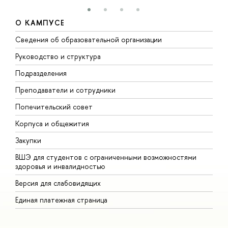
О КАМПУСЕ
Сведения об образовательной организации
М
Руководство и структура
М
Подразделения
Д
Преподаватели и сотрудники
О
Попечительский совет
П
Корпуса и общежития
П
Закупки
Д
ВШЭ для студентов с ограниченными возможностями
Д
здоровья и инвалидностью
А
Версия для слабовидящих
О
Единая платежная страница