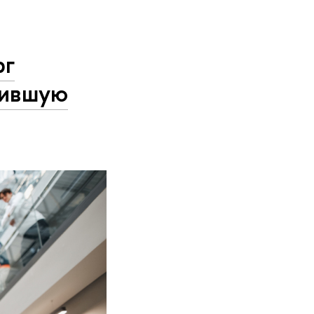
рг
нившую