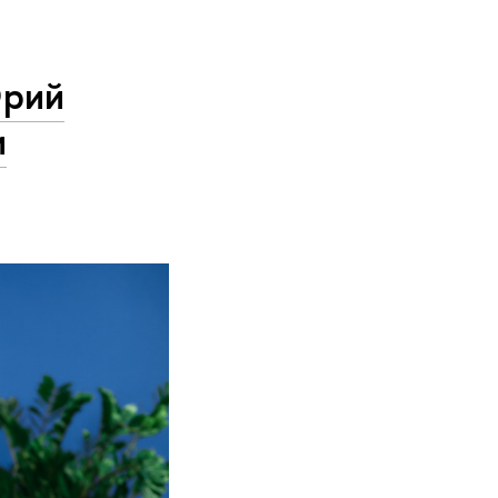
Юрий
и