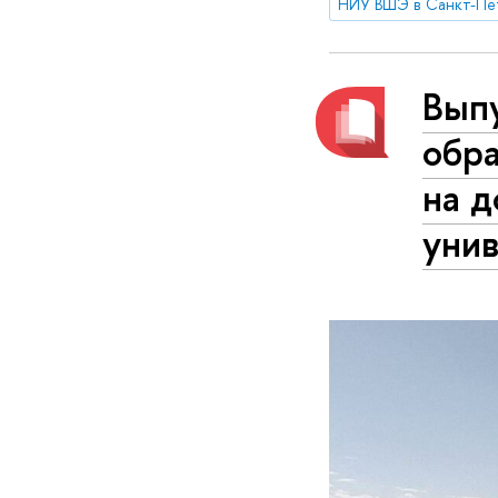
НИУ ВШЭ в Санкт-Пе
Вып
обр
на 
уни