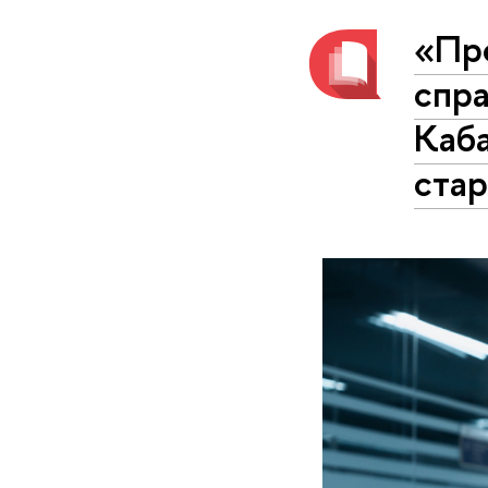
«Пр
спр
Каба
ста