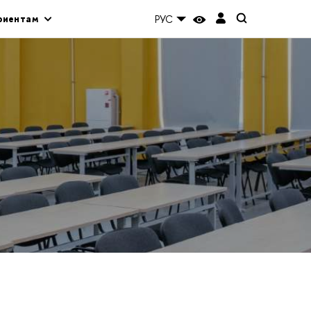
риентам
РУС