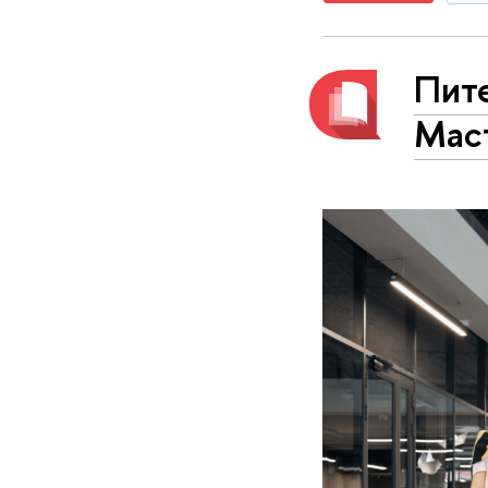
Пите
Мас