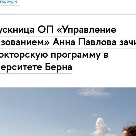
тербурге
ускница ОП «Управление
азованием» Анна Павлова зач
докторскую программу в
верситете Берна