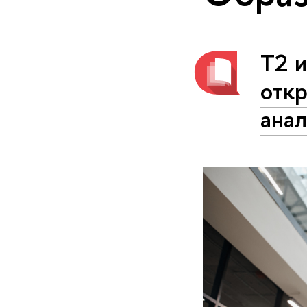
T2 
отк
анал