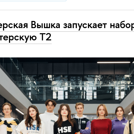
рская Вышка запускает набо
терскую Т2