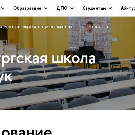
Образование
ДПО
Студентам
Абиту
рбургская школа социальных наук
Новости
ргская школа
ук
ование