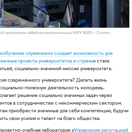
ской программы «Медиакоммуникации» НИУ ВШЭ – Санкт-
 «обучение служением» создает возможность для
твенные проекты университетов и страны
» стала
етьей, социально-значимой миссии университета.
сия современного университета? Делать жизнь
 социально-полезную деятельность молодежь.
лагает решение социально значимых задач через
ентов в сотрудничестве с некоммерческим сектором.
там приобрести значимые для себя компетенции, будучи
вить свои усилия и талант на благо общества.
проектно-учебная лаборатория «
Управление репутацией