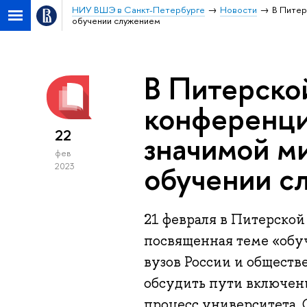
НИУ ВШЭ в Санкт-Петербурге
Новости
В Питер
обучении служением
В Питерско
конференци
22
значимой м
фев
обучении с
2023
21 февраля в Питерской
посвященная теме «обу
вузов России и обществ
обсудить пути включен
процесс университета.