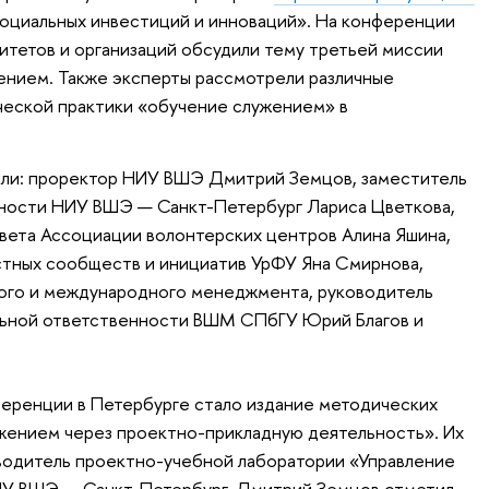
социальных инвестиций и инноваций». На конференции
итетов и организаций обсудили тему третьей миссии
ением. Также эксперты рассмотрели различные
ческой практики «обучение служением» в
ли: проректор НИУ ВШЭ Дмитрий Земцов, заместитель
ьности НИУ ВШЭ — Санкт-Петербург Лариса Цветкова,
вета Ассоциации волонтерских центров Алина Яшина,
стных сообществ и инициатив УрФУ Яна Смирнова,
ого и международного менеджмента, руководитель
ьной ответственности ВШМ СПбГУ Юрий Благов и
еренции в Петербурге стало издание методических
ением через проектно-прикладную деятельность». Их
оводитель проектно-учебной лаборатории «Управление
ИУ ВШЭ — Санкт-Петербург. Дмитрий Земцов отметил,