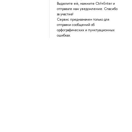
Выделите её, нажмите Ctrl+Enter и
отправьте нам уведомление. Спасибо
за участие!
Сервис предназначен только для
отправки сообщений об
орфографических и пунктуационных
ошибках.