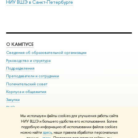
НИУ ВШЭ в Санкт-Петербурге
О КАМПУСЕ
ОБ
Сведения об образовательной организации
Мер
Руководство и структура
Мер
Подразделения
Дов
Преподаватели и сотрудники
Ол
Попечительский совет
При
Корпуса и общежития
При
Закупки
Ди
ВШЭ для студентов с ограниченными возможностями
До
здоровья и инвалидностью
Ас
Мы используем файлы cookies для улучшения работы сайта
Версия для слабовидящих
НИУ ВШЭ и большего удобства его использования. Более
Обр
подробную информацию об использовании файлов cookies
Единая платежная страница
можно найти
здесь
, наши правила обработки персональных