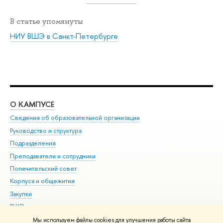
В статье упомянуты
НИУ ВШЭ в Санкт-Петербурге
О КАМПУСЕ
ОБ
Сведения об образовательной организации
Мер
Руководство и структура
Мер
Подразделения
Дов
Преподаватели и сотрудники
Ол
Попечительский совет
При
Корпуса и общежития
При
Закупки
Ди
ВШЭ для студентов с ограниченными возможностями
До
здоровья и инвалидностью
Ас
Мы используем файлы cookies для улучшения работы сайта