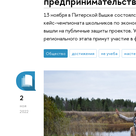
предпринимательст
13 ноября в Питерской Вышке состоялс
кейс-чемпионата школьников по эконо
вышли на публичные защиты проектов.
регионального этапа примут участие в 
Общество
достижения
не учеба
масте
2
ноя
2022