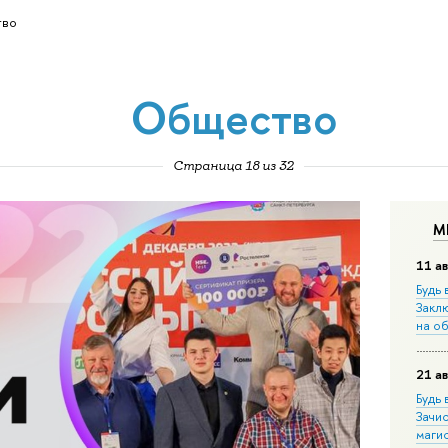
во
Общество
Страница 18 из 32
М
11 ав
Будь 
Закл
на о
21 ав
Будь 
Зачи
маги