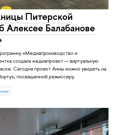
кницы Питерской
б Алексее Балабанове
»
программу «Медиапроизводство и
ентка создала медиапроект — виртуальную
вске. Сегодня проект Анны можно увидеть на
Порту», посвященной режиссеру.
кники