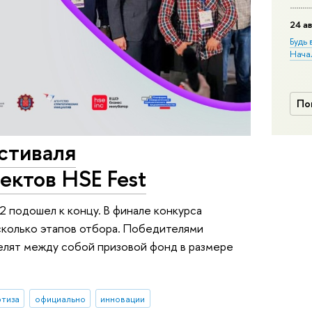
24 ав
Будь 
Нача
По
стиваля
ектов HSE Fest
2 подошел к концу. В финале конкурса
сколько этапов отбора. Победителями
делят между собой призовой фонд в размере
ртиза
официально
инновации