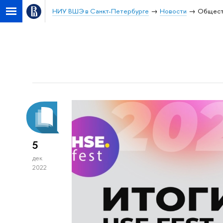
НИУ ВШЭ в Санкт-Петербурге
Новости
Общест
5
дек
2022