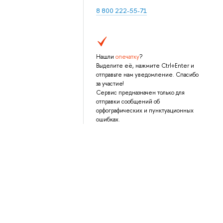
8 800 222-55-71
Нашли
опечатку
?
Выделите её, нажмите Ctrl+Enter и
отправьте нам уведомление. Спасибо
за участие!
Сервис предназначен только для
отправки сообщений об
орфографических и пунктуационных
ошибках.