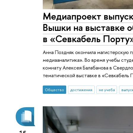
Медиапроект выпус
Вышки на выставке о
в «Севкабель Порту
Анна Поздняк окончила магистерскую 
медиааналитика». Во время учебы студ
комнату Алексея Балабанова в Свердло
тематической выставке в «Севкабель 
Общество
достижения
не учеба
выпус