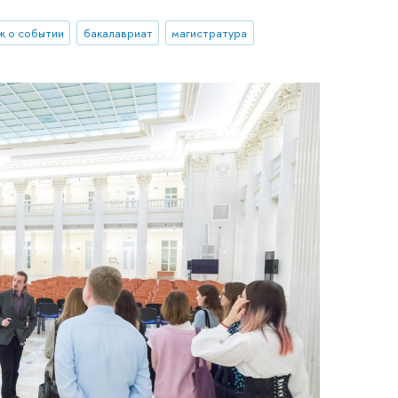
ж о событии
бакалавриат
магистратура