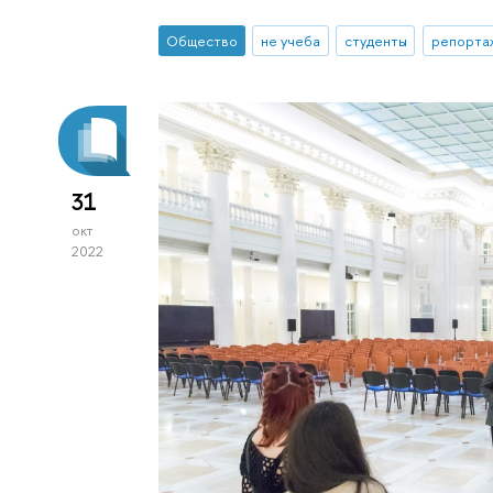
Общество
не учеба
студенты
репорта
31
окт
2022