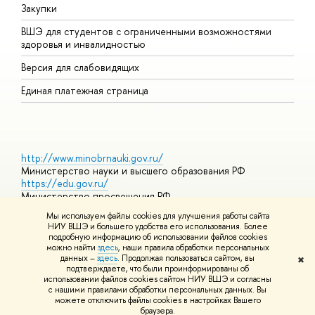
Закупки
Д
ВШЭ для студентов с ограниченными возможностями
Д
здоровья и инвалидностью
А
Версия для слабовидящих
О
Единая платежная страница
http://www.minobrnauki.gov.ru/
Министерство науки и высшего образования РФ
https://edu.gov.ru/
Министерство просвещения РФ
https://elearning.hse.ru/mooc
Мы используем файлы cookies для улучшения работы сайта
Массовые открытые онлайн-курсы
НИУ ВШЭ и большего удобства его использования. Более
подробную информацию об использовании файлов cookies
можно найти
здесь
, наши правила обработки персональных
данных –
здесь
. Продолжая пользоваться сайтом, вы
✖
© НИУ ВШЭ 1993–2026
Адреса и контакты
Условия
подтверждаете, что были проинформированы об
использования материалов
Политика конфиденциальности
Карта
использовании файлов cookies сайтом НИУ ВШЭ и согласны
сайта
с нашими правилами обработки персональных данных. Вы
Шрифты HSE Sans и HSE Slab разработаны в
Школе дизайна НИУ
можете отключить файлы cookies в настройках Вашего
ВШЭ
браузера.