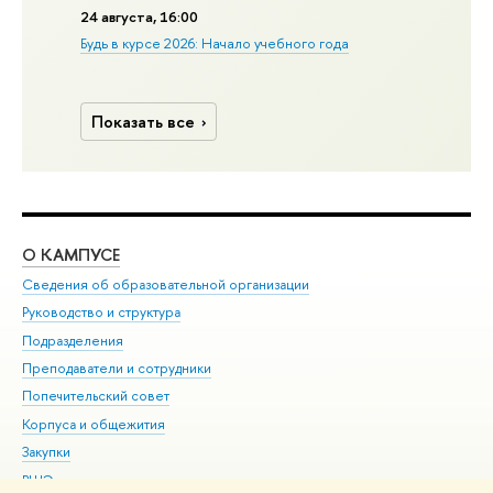
24 августа, 16:00
Будь в курсе 2026: Начало учебного года
Показать все
О КАМПУСЕ
ОБ
Сведения об образовательной организации
Мер
Руководство и структура
Мер
Подразделения
Дов
Преподаватели и сотрудники
Ол
Попечительский совет
При
Корпуса и общежития
При
Закупки
Ди
ВШЭ для студентов с ограниченными возможностями
До